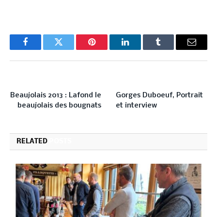
Facebook
Twitter
Pinterest
LinkedIn
Tumblr
Email
PREVIOUS ARTICLE
NEXT ARTICLE
Beaujolais 2013 : Lafond le
Gorges Duboeuf, Portrait
beaujolais des bougnats
et interview
RELATED
POSTS