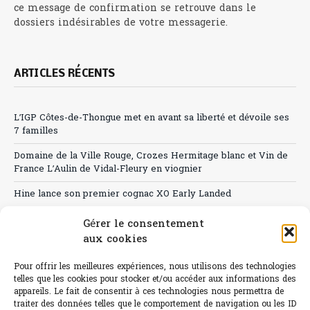
ce message de confirmation se retrouve dans le
dossiers indésirables de votre messagerie.
ARTICLES RÉCENTS
L’IGP Côtes-de-Thongue met en avant sa liberté et dévoile ses
7 familles
Domaine de la Ville Rouge, Crozes Hermitage blanc et Vin de
France L’Aulin de Vidal-Fleury en viognier
Hine lance son premier cognac XO Early Landed
Canicule : A quand le CHR à « l’heure espagnole » ?
Gérer le consentement
aux cookies
Le Bouchon
Pour offrir les meilleures expériences, nous utilisons des technologies
Sélection de rosés 2026
telles que les cookies pour stocker et/ou accéder aux informations des
appareils. Le fait de consentir à ces technologies nous permettra de
traiter des données telles que le comportement de navigation ou les ID