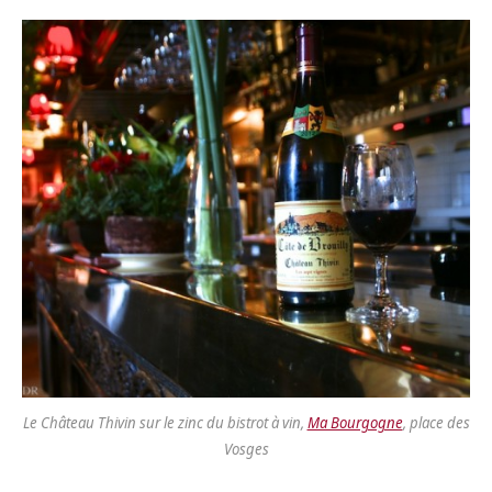
Le Château Thivin sur le zinc du bistrot à vin,
Ma Bourgogne
, place des
Vosges