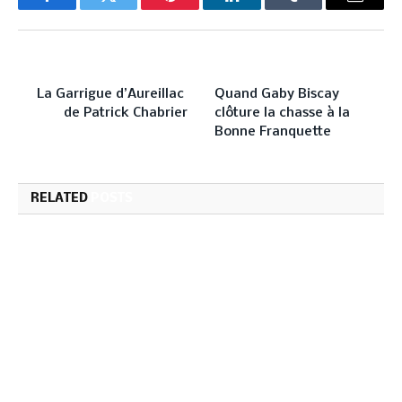
Facebook
Twitter
Pinterest
LinkedIn
Tumblr
Email
PREVIOUS ARTICLE
NEXT ARTICLE
La Garrigue d’Aureillac
Quand Gaby Biscay
de Patrick Chabrier
clôture la chasse à la
Bonne Franquette
RELATED
POSTS