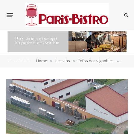
»
»
»
YOU ARE AT:
Home
Les vins
Infos des vignobles
vins-b