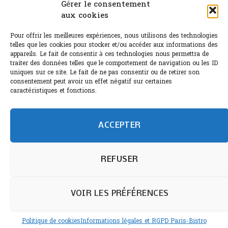
Canicule : A quand le CHR à « l’heure espagnole » ?
Gérer le consentement
aux cookies
Le Bouchon
Pour offrir les meilleures expériences, nous utilisons des technologies
Sélection de rosés 2026
telles que les cookies pour stocker et/ou accéder aux informations des
appareils. Le fait de consentir à ces technologies nous permettra de
traiter des données telles que le comportement de navigation ou les ID
uniques sur ce site. Le fait de ne pas consentir ou de retirer son
consentement peut avoir un effet négatif sur certaines
L'abus d'alcool est dangereux pour la santé.
caractéristiques et fonctions.
Sachez consommer avec modération.
©paris-bistro 2026 Paris-bistro.com est une publication 100%
humain et 0% IA de Paris Bistro Editions - SARL de Presse -
ACCEPTER
mail: contact@paris-bistro.com
Informations légales et
RGPD
Annoncer sur Paris-bistro
REFUSER
VOIR LES PRÉFÉRENCES
Politique de cookies
Informations légales et RGPD Paris-Bistro