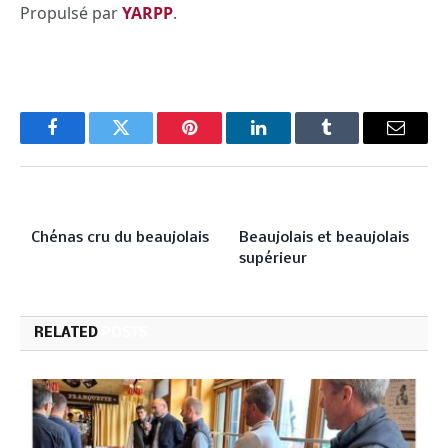
Propulsé par
YARPP
.
Facebook
Twitter
Pinterest
LinkedIn
Tumblr
Email
PREVIOUS ARTICLE
NEXT ARTICLE
Chénas cru du beaujolais
Beaujolais et beaujolais
supérieur
RELATED
POSTS