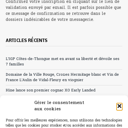
Confirmez votre inscription en cliquant sur le lien de
validation envoyé par email. Il est parfois possible que
ce message de confirmation se retrouve dans le
dossiers indésirables de votre messagerie.
ARTICLES RÉCENTS
L’IGP Côtes-de-Thongue met en avant sa liberté et dévoile ses
7 familles
Domaine de la Ville Rouge, Crozes Hermitage blanc et Vin de
France L’Aulin de Vidal-Fleury en viognier
Hine lance son premier cognac XO Early Landed
Canicule : A quand le CHR à « l’heure espagnole » ?
Gérer le consentement
aux cookies
Le Bouchon
Pour offrir les meilleures expériences, nous utilisons des technologies
Sélection de rosés 2026
telles que les cookies pour stocker et/ou accéder aux informations des