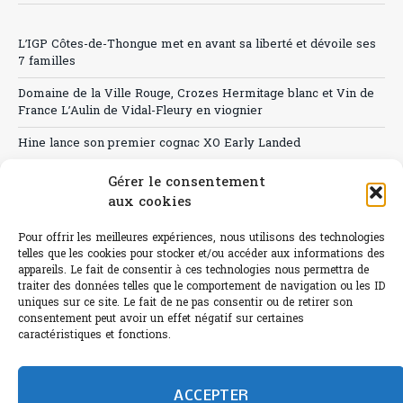
L’IGP Côtes-de-Thongue met en avant sa liberté et dévoile ses
7 familles
Domaine de la Ville Rouge, Crozes Hermitage blanc et Vin de
France L’Aulin de Vidal-Fleury en viognier
Hine lance son premier cognac XO Early Landed
Canicule : A quand le CHR à « l’heure espagnole » ?
Gérer le consentement
aux cookies
Le Bouchon
Pour offrir les meilleures expériences, nous utilisons des technologies
Sélection de rosés 2026
telles que les cookies pour stocker et/ou accéder aux informations des
appareils. Le fait de consentir à ces technologies nous permettra de
traiter des données telles que le comportement de navigation ou les ID
uniques sur ce site. Le fait de ne pas consentir ou de retirer son
consentement peut avoir un effet négatif sur certaines
L'abus d'alcool est dangereux pour la santé.
caractéristiques et fonctions.
Sachez consommer avec modération.
©paris-bistro 2026 Paris-bistro.com est une publication 100%
humain et 0% IA de Paris Bistro Editions - SARL de Presse -
ACCEPTER