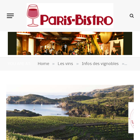
»
»
»
YOU ARE AT:
Home
Les vins
Infos des vignobles
Les Cô