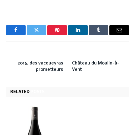
Facebook
Twitter
Pinterest
LinkedIn
Tumblr
Email
PREVIOUS ARTICLE
NEXT ARTICLE
2016, des vacqueyras
Château du Moulin-à-
prometteurs
Vent
RELATED
POSTS