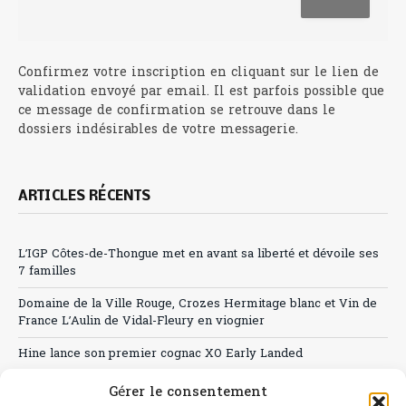
Confirmez votre inscription en cliquant sur le lien de
validation envoyé par email. Il est parfois possible que
ce message de confirmation se retrouve dans le
dossiers indésirables de votre messagerie.
ARTICLES RÉCENTS
L’IGP Côtes-de-Thongue met en avant sa liberté et dévoile ses
7 familles
Domaine de la Ville Rouge, Crozes Hermitage blanc et Vin de
France L’Aulin de Vidal-Fleury en viognier
Hine lance son premier cognac XO Early Landed
Canicule : A quand le CHR à « l’heure espagnole » ?
Gérer le consentement