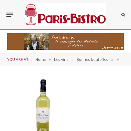
»
»
»
YOU ARE AT:
Home
Les vins
Bonnes bouteilles
Mas Cristine- Muscat de Rivesaltes-V.D.N. 2019