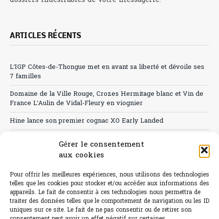
dossiers indésirables de votre messagerie.
ARTICLES RÉCENTS
L’IGP Côtes-de-Thongue met en avant sa liberté et dévoile ses
7 familles
Domaine de la Ville Rouge, Crozes Hermitage blanc et Vin de
France L’Aulin de Vidal-Fleury en viognier
Hine lance son premier cognac XO Early Landed
Canicule : A quand le CHR à « l’heure espagnole » ?
Gérer le consentement
aux cookies
Le Bouchon
Sélection de rosés 2026
Pour offrir les meilleures expériences, nous utilisons des technologies
telles que les cookies pour stocker et/ou accéder aux informations des
appareils. Le fait de consentir à ces technologies nous permettra de
traiter des données telles que le comportement de navigation ou les ID
uniques sur ce site. Le fait de ne pas consentir ou de retirer son