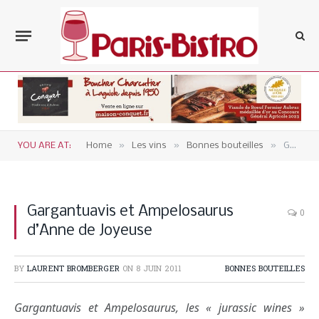
»
»
»
YOU ARE AT:
Home
Les vins
Bonnes bouteilles
Gargantuavis et Ampelosaurus d’Anne de Joyeuse
Gargantuavis et Ampelosaurus
0
d’Anne de Joyeuse
BY
LAURENT BROMBERGER
ON
8 JUIN 2011
BONNES BOUTEILLES
Gargantuavis et Ampelosaurus, les « jurassic wines »