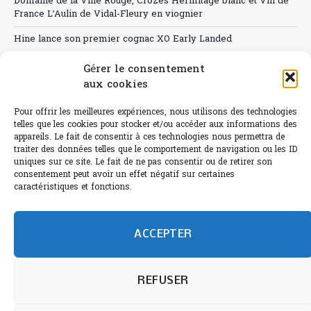
Domaine de la Ville Rouge, Crozes Hermitage blanc et Vin de
France L’Aulin de Vidal-Fleury en viognier
Hine lance son premier cognac XO Early Landed
Canicule : A quand le CHR à « l’heure espagnole » ?
Gérer le consentement
aux cookies
Le Bouchon
Pour offrir les meilleures expériences, nous utilisons des technologies
Sélection de rosés 2026
telles que les cookies pour stocker et/ou accéder aux informations des
appareils. Le fait de consentir à ces technologies nous permettra de
traiter des données telles que le comportement de navigation ou les ID
uniques sur ce site. Le fait de ne pas consentir ou de retirer son
consentement peut avoir un effet négatif sur certaines
L'abus d'alcool est dangereux pour la santé.
caractéristiques et fonctions.
Sachez consommer avec modération.
©paris-bistro 2026 Paris-bistro.com est une publication 100%
humain et 0% IA de Paris Bistro Editions - SARL de Presse -
ACCEPTER
mail: contact@paris-bistro.com
Informations légales et
RGPD
Annoncer sur Paris-bistro
REFUSER