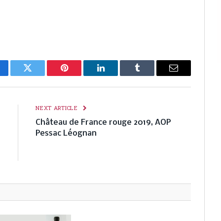
cebook
Twitter
Pinterest
LinkedIn
Tumblr
Email
E
NEXT ARTICLE
s
Château de France rouge 2019, AOP
«
Pessac Léognan
3
.