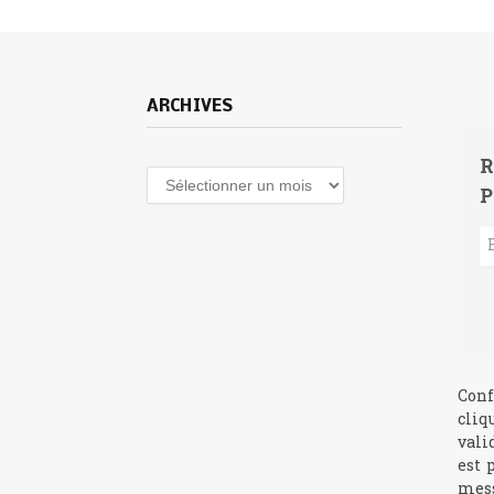
ARCHIVES
R
Archives
P
Conf
cliq
vali
est 
mess