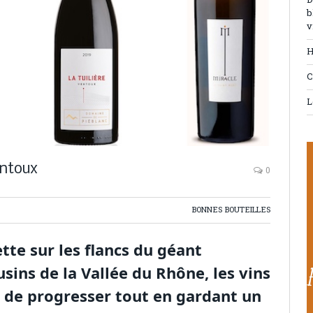
D
b
v
H
C
L
entoux
0
BONNES BOUTEILLES
ette sur les flancs du géant
ins de la Vallée du Rhône, les vins
é de progresser tout en gardant un