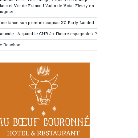
omaine de la Ville Rouge, Crozes Hermitage
lanc et Vin de France L’Aulin de Vidal-Fleury en
iognier
ine lance son premier cognac XO Early Landed
anicule : A quand le CHR à « l’heure espagnole » ?
e Bouchon