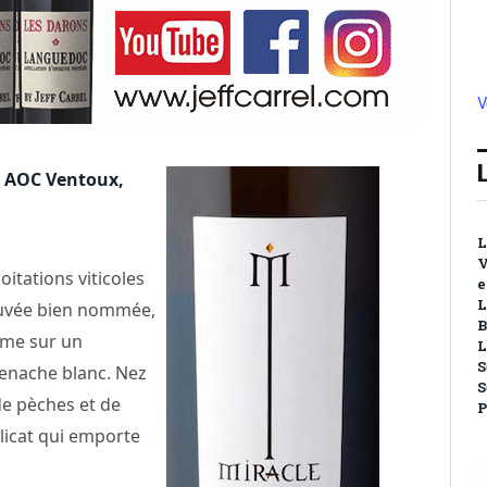
V
– AOC Ventoux,
L
V
itations viticoles
e
L
 cuvée bien nommée,
B
ême sur un
L
S
renache blanc. Nez
S
de pèches et de
P
élicat qui emporte