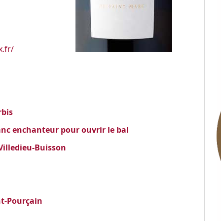
.fr/
rbis
anc enchanteur pour ouvrir le bal
Villedieu-Buisson
nt-Pourçain