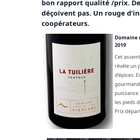
bon rapport qualité /prix. D
déçoivent pas. Un rouge d’i
coopérateurs.
Domaine d
2019
Cet assemb
révèle un 
d’épices. E
gourmand c
puissance 
les pieds 
Prix départ