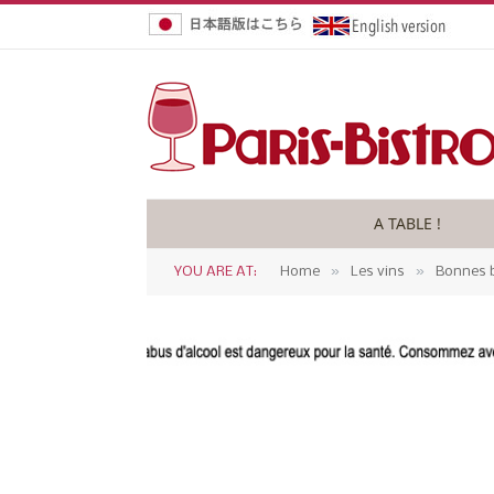
A TABLE !
»
»
YOU ARE AT:
Home
Les vins
Bonnes b