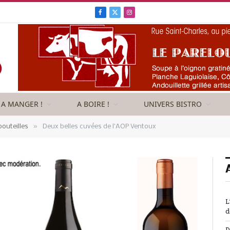
Facebook
X
Instagram
(Twitter)
A MANGER !
A BOIRE !
UNIVERS BISTRO
»
outeilles
Deux belles cuvées de l’AOP Ventoux
L
d