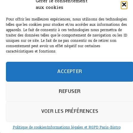
Gérer le consentement
aux cookies
Le Bouchon
Pour offrir les meilleures expériences, nous utilisons des technologies
Sélection de rosés 2026
telles que les cookies pour stocker et/ou accéder aux informations des
appareils. Le fait de consentir à ces technologies nous permettra de
traiter des données telles que le comportement de navigation ou les ID
uniques sur ce site. Le fait de ne pas consentir ou de retirer son
consentement peut avoir un effet négatif sur certaines
L'abus d'alcool est dangereux pour la santé.
caractéristiques et fonctions.
Sachez consommer avec modération.
©paris-bistro 2026 Paris-bistro.com est une publication 100%
humain et 0% IA de Paris Bistro Editions - SARL de Presse -
ACCEPTER
mail: contact@paris-bistro.com
Informations légales et
RGPD
Annoncer sur Paris-bistro
REFUSER
VOIR LES PRÉFÉRENCES
Politique de cookies
Informations légales et RGPD Paris-Bistro