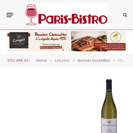
»
»
»
YOU ARE AT:
Home
Les vins
Bonnes bouteilles
Château Estanilles, Vallongue 2019 Faugères blanc