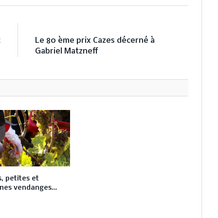
E
NEXT ARTICLE
t
Le 80 ème prix Cazes décerné à
?
Gabriel Matzneff
, petites et
nes vendanges…