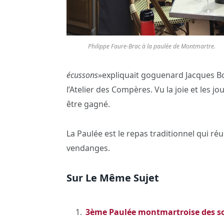
Philippe Faure-Brac à la paulée de Montmartre.
écussons
»expliquait goguenard Jacques Bou
l’Atelier des Compères. Vu la joie et les j
être gagné.
La Paulée est le repas traditionnel qui ré
vendanges.
Sur Le Même Sujet
3ème Paulée montmartroise des som