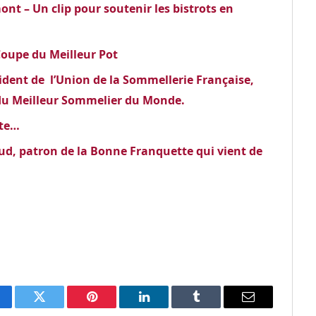
nt – Un clip pour soutenir les bistrots en
oupe du Meilleur Pot
ident de l’Union de la Sommellerie Française,
 du Meilleur Sommelier du Monde.
tte…
ud, patron de la Bonne Franquette qui vient de
cebook
Twitter
Pinterest
LinkedIn
Tumblr
Email