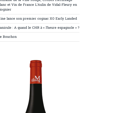
omaine de la Ville Rouge, Crozes Hermitage
lanc et Vin de France L’Aulin de Vidal-Fleury en
iognier
ine lance son premier cognac XO Early Landed
anicule : A quand le CHR à « l’heure espagnole » ?
e Bouchon