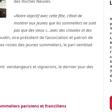
des Roches Neuves.
«
Notre objectif avec cette fête, c’était de
3
montrer aux jeunes que les sommeliers ne sont
p
V
pas que des vieux c…avec des cravates et des
c
din, vice-président de l’association et patron de
L
M
oues rosies des jeunes sommeliers, le pari semblait
I
l
o
S
unit vendangeurs et vignerons, le dernier jour des
A
T
d
l
meliers parisiens et franciliens