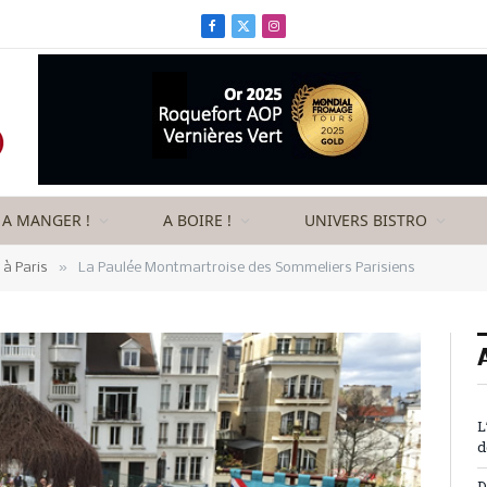
Facebook
X
Instagram
(Twitter)
A MANGER !
A BOIRE !
UNIVERS BISTRO
»
à Paris
La Paulée Montmartroise des Sommeliers Parisiens
L
d