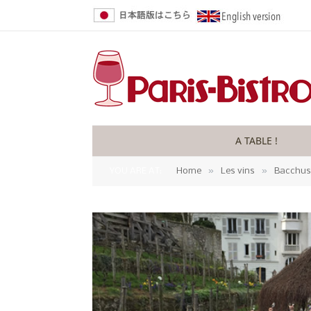
A TABLE !
»
»
YOU ARE AT:
Home
Les vins
Bacchus 