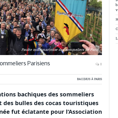
D
b
v
H
C
L
Paulée montmartroise des sommeliers de Paris
ommeliers Parisiens
0
BACCHUS À PARIS
bations bachiques des sommeliers
t des bulles des cocas touristiques
rnée fut éclatante pour l’Association