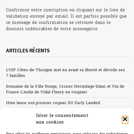
Confirmez votre inscription en cliquant sur le lien de
validation envoyé par email. Il est parfois possible que
ce message de confirmation se retrouve dans le
dossiers indésirables de votre messagerie.
ARTICLES RÉCENTS
L’IGP Côtes-de-Thongue met en avant sa liberté et dévoile ses
7 familles
Domaine de la Ville Rouge, Crozes Hermitage blanc et Vin de
France L’Aulin de Vidal-Fleury en viognier
Hine lance son premier cognac XO Early Landed
Canicule : A quand le CHR à « l’heure espagnole » ?
Gérer le consentement
aux cookies
Le Bouchon