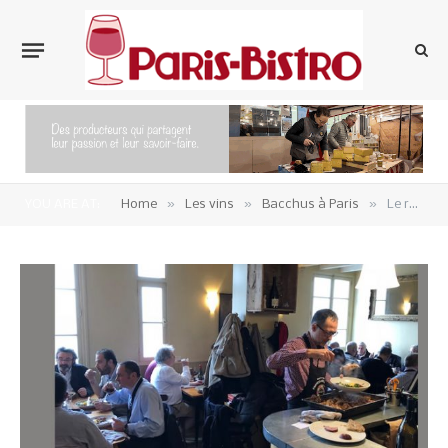
»
»
»
YOU ARE AT:
Home
Les vins
Bacchus à Paris
Le renouveau des Francs Mâchons de Paris