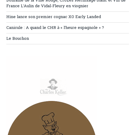
Domaine de la Ville Rouge, Crozes Hermitage blanc et Vin de
France L’Aulin de Vidal-Fleury en viognier
Hine lance son premier cognac XO Early Landed
Canicule : A quand le CHR à « l’heure espagnole » ?
Le Bouchon