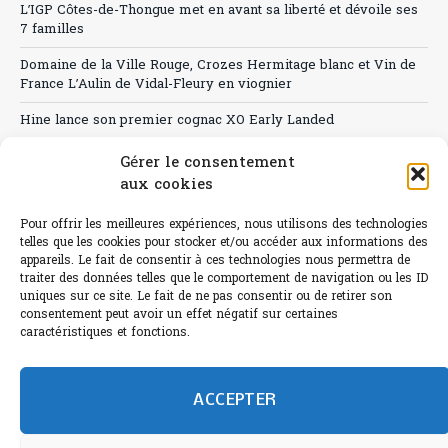
L’IGP Côtes-de-Thongue met en avant sa liberté et dévoile ses
7 familles
Domaine de la Ville Rouge, Crozes Hermitage blanc et Vin de
France L’Aulin de Vidal-Fleury en viognier
Hine lance son premier cognac XO Early Landed
Canicule : A quand le CHR à « l’heure espagnole » ?
Gérer le consentement
aux cookies
Le Bouchon
Pour offrir les meilleures expériences, nous utilisons des technologies
Sélection de rosés 2026
telles que les cookies pour stocker et/ou accéder aux informations des
appareils. Le fait de consentir à ces technologies nous permettra de
traiter des données telles que le comportement de navigation ou les ID
uniques sur ce site. Le fait de ne pas consentir ou de retirer son
consentement peut avoir un effet négatif sur certaines
L'abus d'alcool est dangereux pour la santé.
caractéristiques et fonctions.
Sachez consommer avec modération.
©paris-bistro 2026 Paris-bistro.com est une publication 100%
humain et 0% IA de Paris Bistro Editions - SARL de Presse -
ACCEPTER
mail: contact@paris-bistro.com
Informations légales et
RGPD