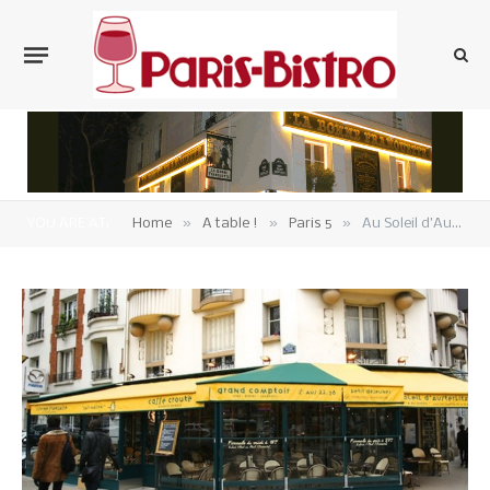
»
»
»
YOU ARE AT:
Home
A table !
Paris 5
Au Soleil d’Austerlitz