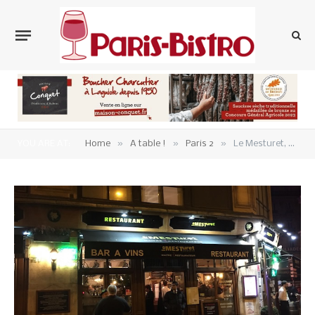
»
»
»
YOU ARE AT:
Home
A table !
Paris 2
Le Mesturet, pour l’amour du zinc