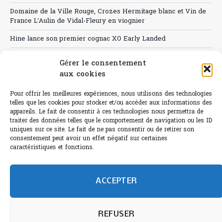
Domaine de la Ville Rouge, Crozes Hermitage blanc et Vin de
France L’Aulin de Vidal-Fleury en viognier
Hine lance son premier cognac XO Early Landed
Canicule : A quand le CHR à « l’heure espagnole » ?
Gérer le consentement
aux cookies
Le Bouchon
Sélection de rosés 2026
Pour offrir les meilleures expériences, nous utilisons des technologies
telles que les cookies pour stocker et/ou accéder aux informations des
appareils. Le fait de consentir à ces technologies nous permettra de
traiter des données telles que le comportement de navigation ou les ID
uniques sur ce site. Le fait de ne pas consentir ou de retirer son
consentement peut avoir un effet négatif sur certaines
L'abus d'alcool est dangereux pour la santé.
caractéristiques et fonctions.
Sachez consommer avec modération.
©paris-bistro 2026 Paris-bistro.com est une publication 100%
humain et 0% IA de Paris Bistro Editions - SARL de Presse -
ACCEPTER
mail: contact@paris-bistro.com
Informations légales et
RGPD
Annoncer sur Paris-bistro
REFUSER