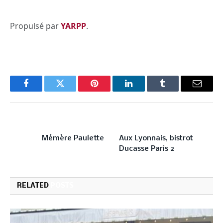
Propulsé par
YARPP
.
Facebook
Twitter
Pinterest
LinkedIn
Tumblr
Email
PREVIOUS ARTICLE
NEXT ARTICLE
Mémère Paulette
Aux Lyonnais, bistrot
Ducasse Paris 2
RELATED
POSTS