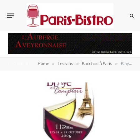
»
»
»
YOU ARE AT:
Home
Les vins
Bacchus à Paris
Blaye au comptoir