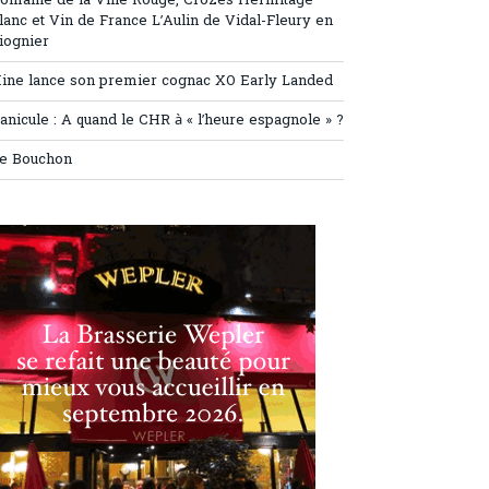
omaine de la Ville Rouge, Crozes Hermitage
lanc et Vin de France L’Aulin de Vidal-Fleury en
iognier
ine lance son premier cognac XO Early Landed
anicule : A quand le CHR à « l’heure espagnole » ?
e Bouchon