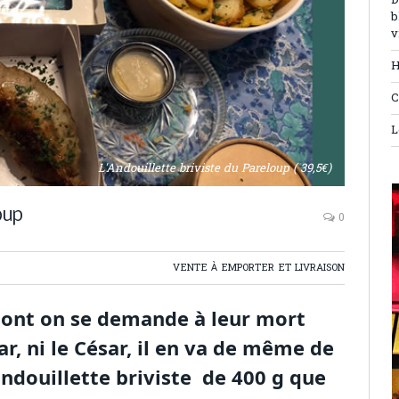
D
b
v
H
C
L
L'Andouillette briviste du Pareloup ( 39,5€)
oup
0
VENTE À EMPORTER ET LIVRAISON
ont on se demande à leur mort
ar, ni le César, il en va de même de
ndouillette briviste de 400 g que