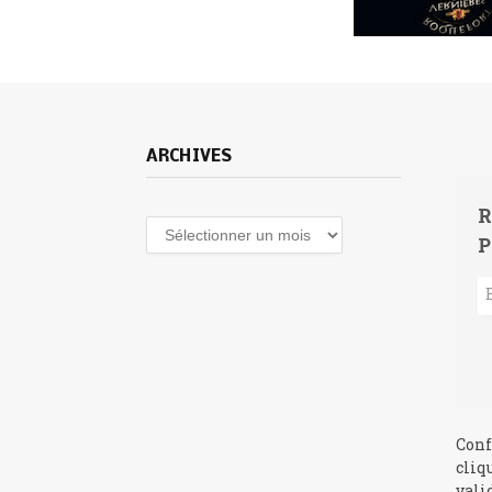
ARCHIVES
R
Archives
P
Conf
cliq