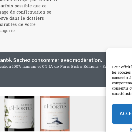
dation envoyé par email. Il
parfois possible que ce
age de confirmation se
ouve dans le dossiers
sirables de votre
agerie.
 santé. Sachez consommer avec modération.
ication 100% humain et 0% IA de Paris Bistro Editions - SARL de Press
Pour offrir
les cookies
consentir à
comportemen
consentir o
caractéristi
ACCE
P