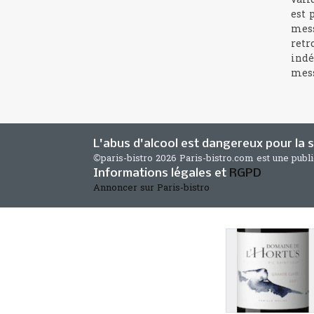
vali
est 
mess
retr
indé
mess
L'abus d'alcool est dangereux pour la
©paris-bistro 2026 Paris-bistro.com est une publ
Informations légales et
RGPD
Annoncer sur Paris-bistro