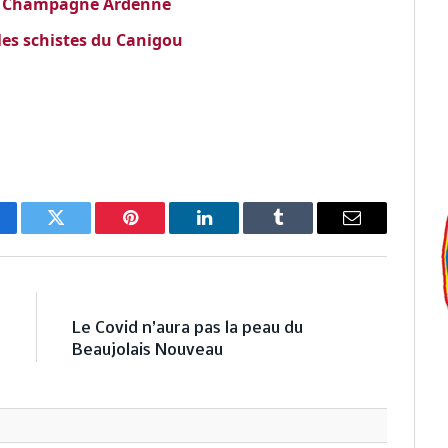
de Champagne Ardenne
es schistes du Canigou
cebook
Twitter
Pinterest
LinkedIn
Tumblr
Email
E
NEXT ARTICLE
0
Le Covid n’aura pas la peau du
e
Beaujolais Nouveau