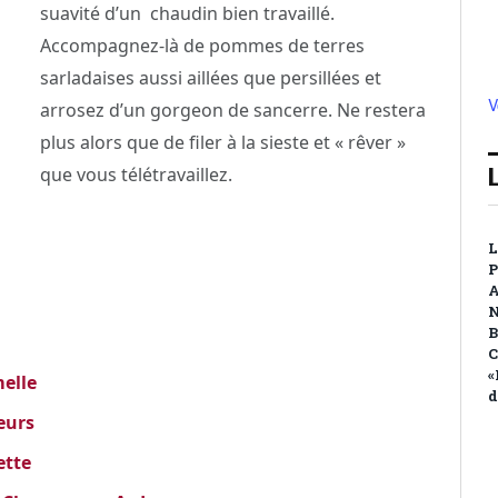
suavité d’un chaudin bien travaillé.
Accompagnez-là de pommes de terres
sarladaises aussi aillées que persillées et
V
arrosez d’un gorgeon de sancerre. Ne restera
plus alors que de filer à la sieste et « rêver »
que vous télétravaillez.
L
P
A
N
B
C
«
melle
d
eurs
ette