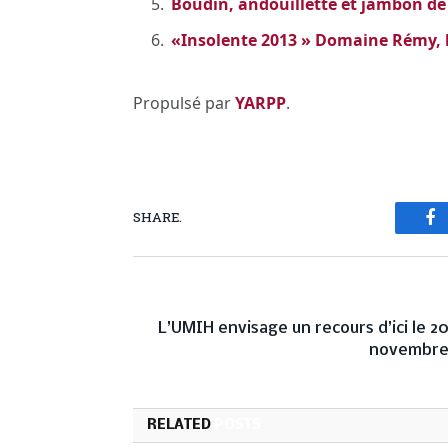
Boudin, andouillette et jambon 
«Insolente 2013 » Domaine Rémy, l
Propulsé par
YARPP
.
SHARE.
Fa
PREVIOUS ARTICL
L’UMIH envisage un recours d’ici le 2
novembr
RELATED
POSTS