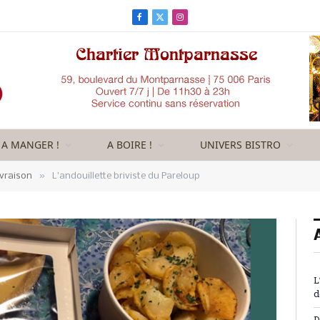
Facebook
X
Instagram
(Twitter)
A MANGER !
A BOIRE !
UNIVERS BISTRO
»
ivraison
L’andouillette briviste du Pareloup
L
d