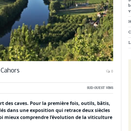
D
b
v
H
C
L
 Cahors
0
SUD-OUEST VINS
 des caves. Pour la première fois, outils, bâtis,
s dans une exposition qui retrace deux siècles
oi mieux comprendre l’évolution de la viticulture