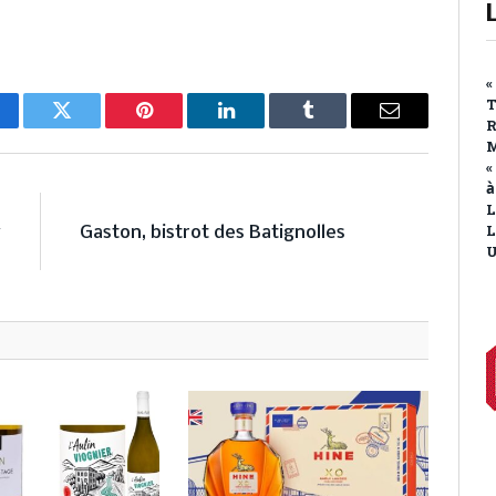
«
T
R
cebook
Twitter
Pinterest
LinkedIn
Tumblr
Email
M
«
à
E
NEXT ARTICLE
L
L
y
Gaston, bistrot des Batignolles
U
5