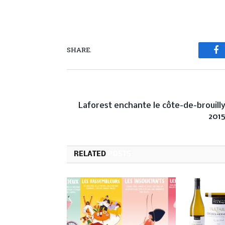
SHARE.
Fa
PREVIOUS ARTICL
Laforest enchante le côte-de-brouill
201
RELATED
POSTS