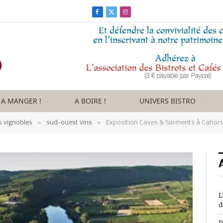
Facebook
X
Instagram
(Twitter)
A MANGER !
A BOIRE !
UNIVERS BISTRO
»
»
s vignobles
sud-ouest vins
Exposition Caves & Sarments à Cahor
L
d