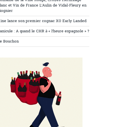
omaine de la Ville Rouge, Crozes Hermitage
lanc et Vin de France L’Aulin de Vidal-Fleury en
iognier
ine lance son premier cognac XO Early Landed
anicule : A quand le CHR à « l’heure espagnole » ?
e Bouchon