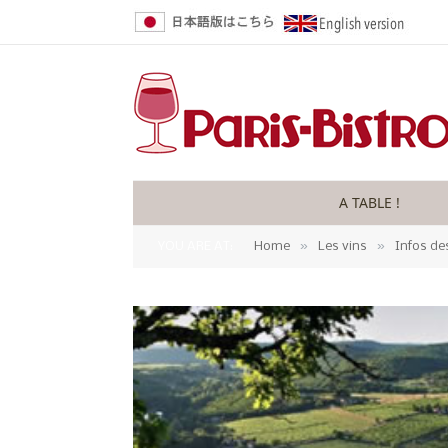
A TABLE !
»
»
YOU ARE AT:
Home
Les vins
Infos de