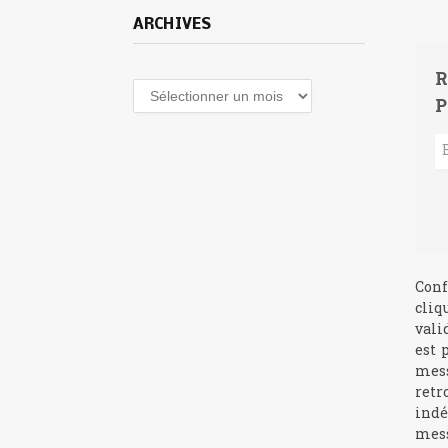
ARCHIVES
R
Archives
P
Conf
cliq
vali
est 
mess
retr
indé
mess