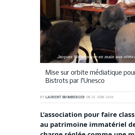
Jacques Weber micro en main aux côtés d
Mise sur orbite médiatique pour
Bistrots par l’Unesco
BY
LAURENT BROMBERGER
ON
15 JUIN 2018
L’association pour faire class
au patrimoine immatériel d
charge réglée comme une mis