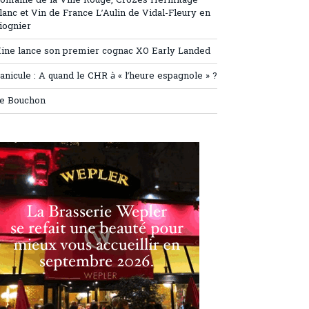
omaine de la Ville Rouge, Crozes Hermitage
lanc et Vin de France L’Aulin de Vidal-Fleury en
iognier
ine lance son premier cognac XO Early Landed
anicule : A quand le CHR à « l’heure espagnole » ?
e Bouchon