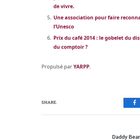
de vivre.
Une association pour faire reconnait
l’Unesco
Prix du café 2014 : le gobelet du d
du comptoir ?
Propulsé par
YARPP
.
SHARE.
Fa
PREVIOUS ARTICL
Daddy Bea