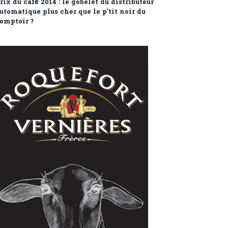
rix du café 2014 : le gobelet du distributeur
utomatique plus cher que le p’tit noir du
omptoir ?