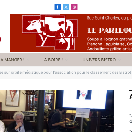
Facebook
X
Instagram
(Twitter)
A MANGER !
A BOIRE !
UNIVERS BISTRO
se sur orbite médiatique pour l’association pour le classement des Bistrot
L
d