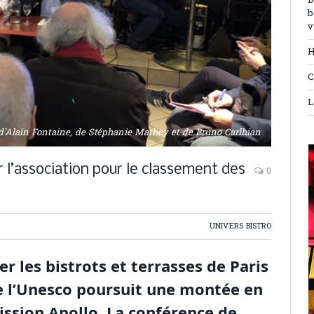
D
b
v
H
C
L
'Alain Fontaine, de Stéphanie Mathey et de Bruno Carlhian
 l’association pour le classement des
0
UNIVERS BISTRO
er les bistrots et terrasses de Paris
e l’Unesco poursuit une montée en
sion Apollo. La conférence de