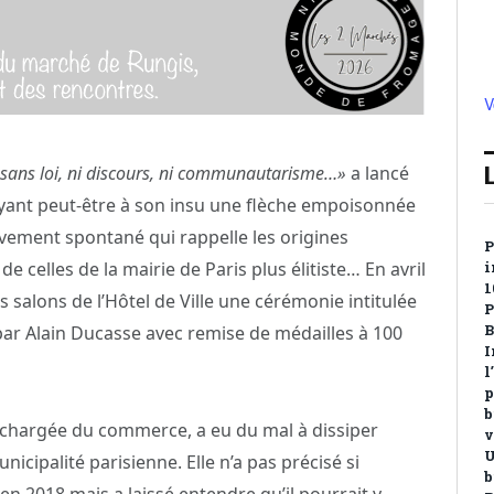
V
 sans loi, ni discours, ni communautarisme…»
a lancé
oyant peut-être à son insu une flèche empoisonnée
vement spontané qui rappelle les origines
P
e celles de la mairie de Paris plus élitiste… En avril
i
1
 salons de l’Hôtel de Ville une cérémonie intitulée
P
ar Alain Ducasse avec remise de médailles à 100
B
I
l
p
b
ris chargée du commerce, a eu du mal à dissiper
v
U
nicipalité parisienne. Elle n’a pas précisé si
b
en 2018 mais a laissé entendre qu’il pourrait y