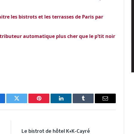
re les bistrots et les terrasses de Paris par
istributeur automatique plus cher que le p’tit noir
cebook
Twitter
Pinterest
LinkedIn
Tumblr
Email
E
NEXT ARTICLE
r
Le bistrot de hôtel K+K-Cayré