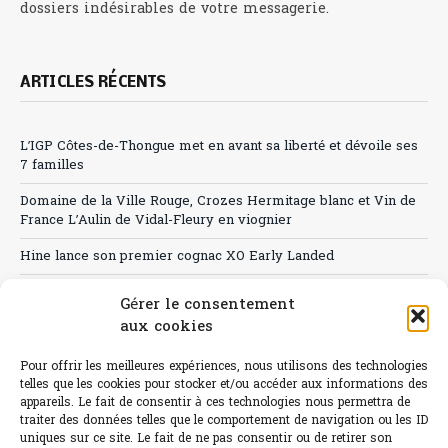
dossiers indésirables de votre messagerie.
ARTICLES RÉCENTS
L’IGP Côtes-de-Thongue met en avant sa liberté et dévoile ses
7 familles
Domaine de la Ville Rouge, Crozes Hermitage blanc et Vin de
France L’Aulin de Vidal-Fleury en viognier
Hine lance son premier cognac XO Early Landed
Canicule : A quand le CHR à « l’heure espagnole » ?
Gérer le consentement
aux cookies
Le Bouchon
Sélection de rosés 2026
Pour offrir les meilleures expériences, nous utilisons des technologies
telles que les cookies pour stocker et/ou accéder aux informations des
appareils. Le fait de consentir à ces technologies nous permettra de
traiter des données telles que le comportement de navigation ou les ID
uniques sur ce site. Le fait de ne pas consentir ou de retirer son