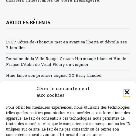
dossiers indésirables de votre messagerie.
ARTICLES RÉCENTS
L’IGP Côtes-de-Thongue met en avant sa liberté et dévoile ses
7 familles
Domaine de la Ville Rouge, Crozes Hermitage blanc et Vin de
France L’Aulin de Vidal-Fleury en viognier
Hine lance son premier cognac XO Early Landed
Canicule : A quand le CHR à « l’heure espagnole » ?
Gérer le consentement
aux cookies
Le Bouchon
Pour offrir les meilleures expériences, nous utilisons des technologies
Sélection de rosés 2026
telles que les cookies pour stocker et/ou accéder aux informations des
appareils. Le fait de consentir à ces technologies nous permettra de
traiter des données telles que le comportement de navigation ou les ID
uniques sur ce site. Le fait de ne pas consentir ou de retirer son
consentement peut avoir un effet négatif sur certaines