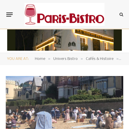
»
»
»
YOU ARE AT:
Home
Univers Bistro
Cafés & Histoire
Piqu