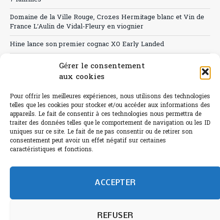
Domaine de la Ville Rouge, Crozes Hermitage blanc et Vin de
France L’Aulin de Vidal-Fleury en viognier
Hine lance son premier cognac XO Early Landed
Canicule : A quand le CHR à « l’heure espagnole » ?
Gérer le consentement
aux cookies
Le Bouchon
Pour offrir les meilleures expériences, nous utilisons des technologies
Sélection de rosés 2026
telles que les cookies pour stocker et/ou accéder aux informations des
appareils. Le fait de consentir à ces technologies nous permettra de
traiter des données telles que le comportement de navigation ou les ID
uniques sur ce site. Le fait de ne pas consentir ou de retirer son
consentement peut avoir un effet négatif sur certaines
L'abus d'alcool est dangereux pour la santé.
caractéristiques et fonctions.
Sachez consommer avec modération.
©paris-bistro 2026 Paris-bistro.com est une publication 100%
humain et 0% IA de Paris Bistro Editions - SARL de Presse -
ACCEPTER
mail: contact@paris-bistro.com
Informations légales et
RGPD
Annoncer sur Paris-bistro
REFUSER