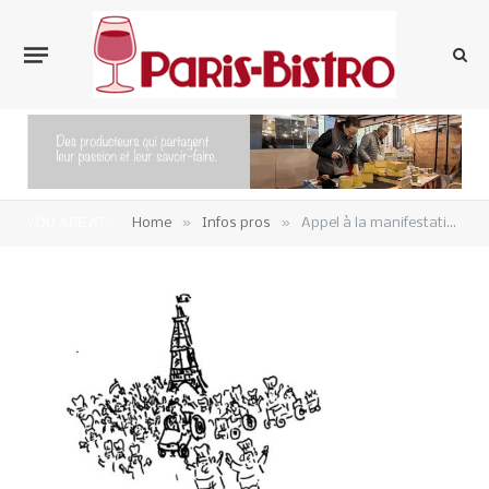
»
»
YOU ARE AT:
Home
Infos pros
Appel à la manifestation aux Invalides lundi 14 décembre.