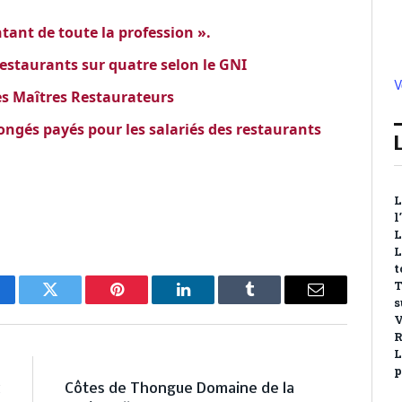
ant de toute la profession ».
restaurants sur quatre selon le GNI
V
les Maîtres Restaurateurs
congés payés pour les salariés des restaurants
L
l
L
L
t
T
cebook
Twitter
Pinterest
LinkedIn
Tumblr
Email
s
V
R
L
E
NEXT ARTICLE
p
x
Côtes de Thongue Domaine de la