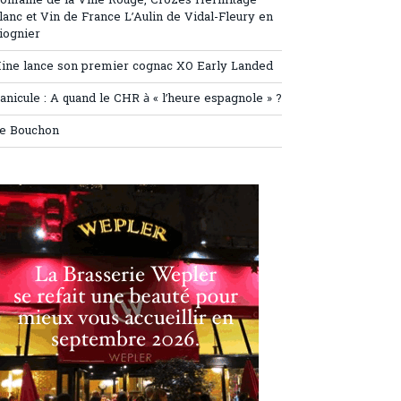
omaine de la Ville Rouge, Crozes Hermitage
lanc et Vin de France L’Aulin de Vidal-Fleury en
iognier
ine lance son premier cognac XO Early Landed
anicule : A quand le CHR à « l’heure espagnole » ?
e Bouchon