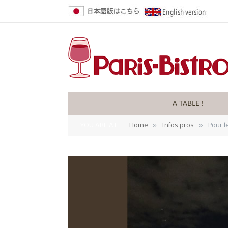
A TABLE !
»
»
YOU ARE AT:
Home
Infos pros
Pour l