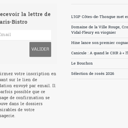
ecevoir la lettre de
L’IGP Côtes-de-Thongue met en 
aris-Bistro
Domaine de la Ville Rouge, Cr
Vidal-Fleury en viognier
Hine lance son premier cogna
Canicule : A quand le CHR à « l
Le Bouchon
irmez votre inscription en
Sélection de rosés 2026
uant sur le lien de
dation envoyé par email. Il
parfois possible que ce
age de confirmation se
ouve dans le dossiers
sirables de votre
agerie.