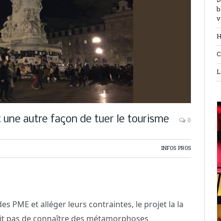
D
b
v
H
C
L
t une autre façon de tuer le tourisme
0
INFOS PROS
es PME et alléger leurs contraintes, le projet la la
n finit pas de connaître des métamorphoses