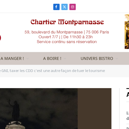
Facebook
X
Instagram
(Twitter)
A MANGER !
A BOIRE !
UNIVERS BISTRO
e GNI, taxer les CDD c’est une autre façon de tuer le tourisme
L
d