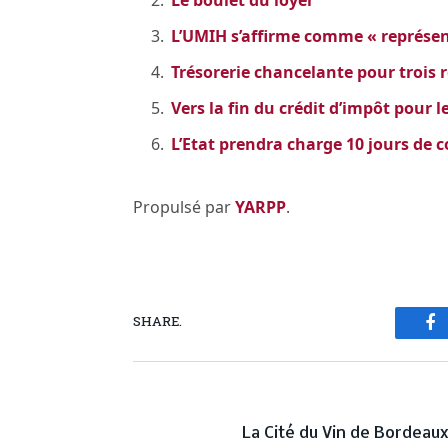
Le boulet du loyer
L’UMIH s’affirme comme « représent
Trésorerie chancelante pour trois 
Vers la fin du crédit d’impôt pour 
L’Etat prendra charge 10 jours de 
Propulsé par
YARPP
.
SHARE.
Fa
PREVIOUS ARTICL
La Cité du Vin de Bordeau