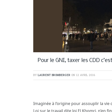
Pour le GNI, taxer les CDD c’es
BY
LAURENT BROMBERGER
ON
12 AVRIL 2016
Imaginée à l’origine pour assouplir la vie d
Loi sur le travail dite loi El Khomri, n’e