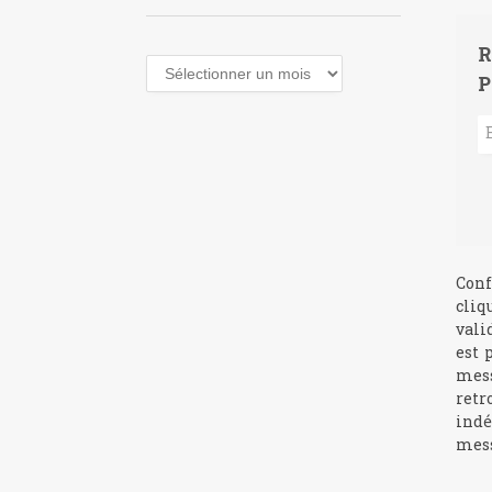
R
Archives
P
Conf
cliq
vali
est 
mess
retr
indé
mess