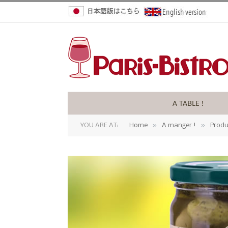
A TABLE !
»
»
YOU ARE AT:
Home
A manger !
Produ