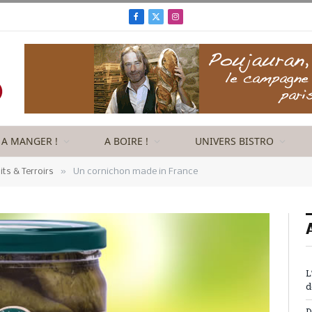
Facebook
X
Instagram
(Twitter)
A MANGER !
A BOIRE !
UNIVERS BISTRO
»
its & Terroirs
Un cornichon made in France
L
d