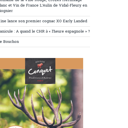
omaine de la Ville Rouge, Crozes Hermitage
lanc et Vin de France L’Aulin de Vidal-Fleury en
iognier
ine lance son premier cognac XO Early Landed
anicule : A quand le CHR à « l’heure espagnole » ?
e Bouchon