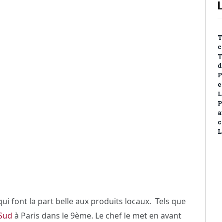
T
c
T
d
P
e
L
P
a
c
L
qui font la part belle aux produits locaux. Tels que
Sud
à Paris dans le 9ème. Le chef le met en avant