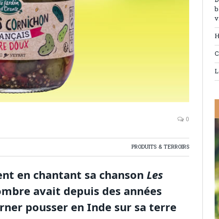
D
b
v
H
C
L
0
PRODUITS & TERROIRS
ment en chantant sa chanson
Les
ombre avait depuis des années
rner pousser en Inde sur sa terre