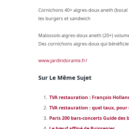
Cornichons 40+ aigres-doux aneth (bocal 7
les burgers et sandwich
Malossols-aigres-doux aneth (20+) volum
Des cornichons aigres-doux qui bénéficient
www.jardindorante.fr/
Sur Le Même Sujet
TVA restauration : François Hollan
TVA restauration : quel taux, pour 
Paris 200 bars-concerts Guide des
Le bœuf affiné de Puigrenier