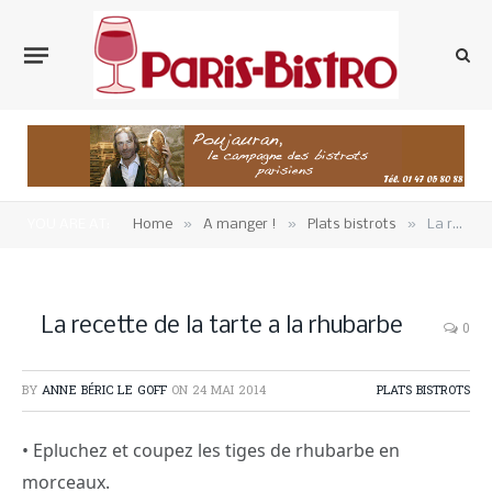
»
»
»
YOU ARE AT:
Home
A manger !
Plats bistrots
La recette de la tarte a la rhubarbe
La recette de la tarte a la rhubarbe
0
BY
ANNE BÉRIC LE GOFF
ON
24 MAI 2014
PLATS BISTROTS
• Epluchez et coupez les tiges de rhubarbe en
morceaux.