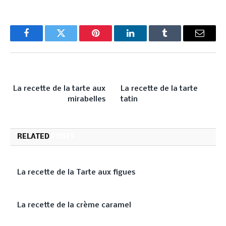
Facebook
Twitter
Pinterest
LinkedIn
Tumblr
Email
PREVIOUS ARTICLE
NEXT ARTICLE
La recette de la tarte aux
La recette de la tarte
mirabelles
tatin
RELATED
POSTS
La recette de la Tarte aux figues
La recette de la crème caramel