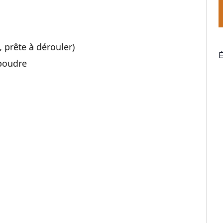
, prête à dérouler)
É
 poudre