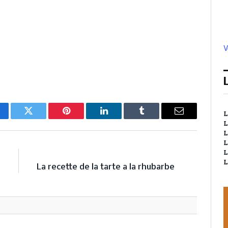
V
L
cebook
Twitter
Pinterest
LinkedIn
Tumblr
Email
L
L
L
L
E
NEXT ARTICLE
L
s
La recette de la tarte a la rhubarbe