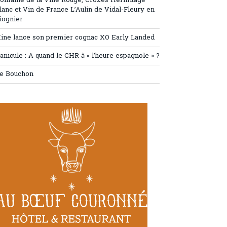
omaine de la Ville Rouge, Crozes Hermitage
lanc et Vin de France L’Aulin de Vidal-Fleury en
iognier
ine lance son premier cognac XO Early Landed
anicule : A quand le CHR à « l’heure espagnole » ?
e Bouchon