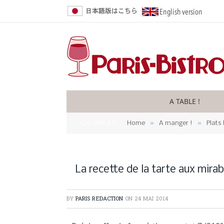
A TABLE !
»
»
YOU ARE AT:
Home
A manger !
Plats 
La recette de la tarte aux mirab
BY
PARIS REDACTION
ON
24 MAI 2014