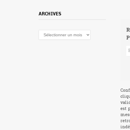
ARCHIVES
R
Archives
P
Conf
cliq
vali
est 
mess
retr
indé