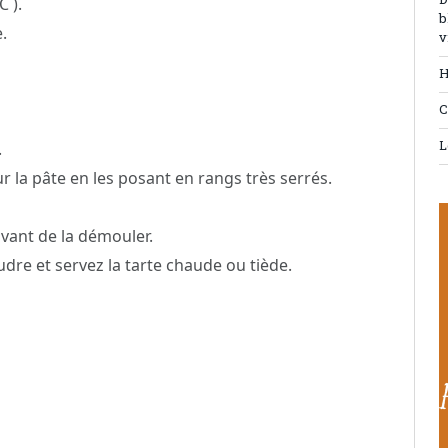
D
C ).
b
.
v
H
C
L
.
r la pâte en les posant en rangs très serrés.
e avant de la démouler.
dre et servez la tarte chaude ou tiède.