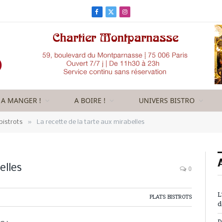
Facebook
X
Instagram
(Twitter)
A MANGER !
A BOIRE !
UNIVERS BISTRO
»
bistrots
La recette de la tarte aux mirabelles
elles
0
L
PLATS BISTROTS
d