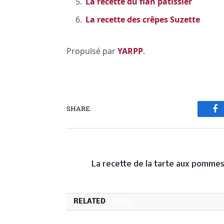
La recette du flan pâtissier
La recette des crêpes Suzette
Propulsé par
YARPP
.
SHARE.
Fa
PREVIOUS ARTICL
La recette de la tarte aux pomme
RELATED
POSTS