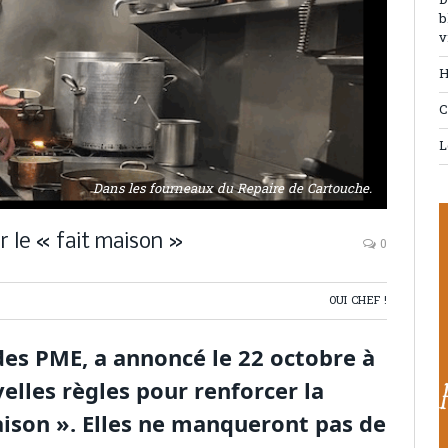
D
b
v
H
C
L
Dans les fourneaux du Repaire de Cartouche.
r le « fait maison »
0
OUI CHEF !
 des PME, a annoncé le 22 octobre à
lles règles pour renforcer la
aison ». Elles ne manqueront pas de