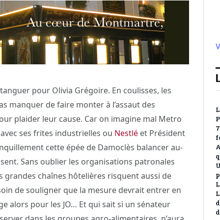
V
tanguer pour Olivia Grégoire. En coulisses, les
pas manquer de faire monter à l’assaut des
L
pour plaider leur cause. Car on imagine mal Metro
P
7
avec ses frites industrielles ou
Nestlé
et Président
f
anquillement cette épée de Damoclès balancer au-
A
q
ssent. Sans oublier les organisations patronales
U
s grandes chaînes hôtelières risquent aussi de
p
L
 soin de souligner que la mesure devrait entrer en
L
 alors pour les JO… Et qui sait si un sénateur
d
d
préserver dans les groupes agro-alimentaires, n’aura