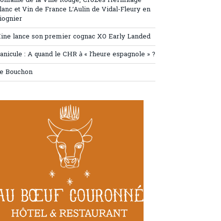
omaine de la Ville Rouge, Crozes Hermitage
lanc et Vin de France L’Aulin de Vidal-Fleury en
iognier
ine lance son premier cognac XO Early Landed
anicule : A quand le CHR à « l’heure espagnole » ?
e Bouchon