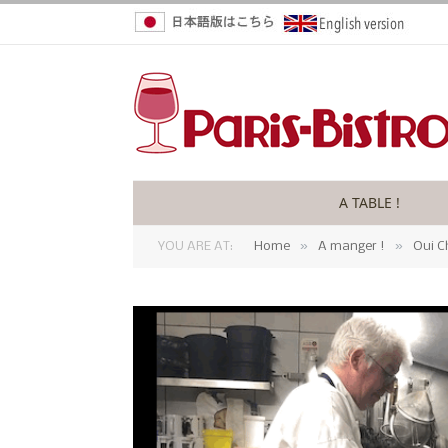
A TABLE !
»
»
YOU ARE AT:
Home
A manger !
Oui C