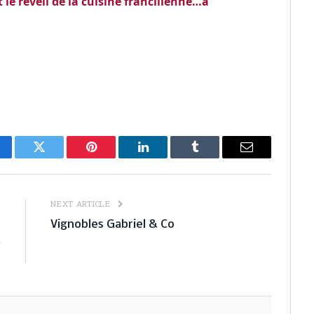
le réveil de la cuisine francilienne…à
cebook
Twitter
Pinterest
LinkedIn
Tumblr
Email
E
NEXT ARTICLE
u
Vignobles Gabriel & Co
&
e