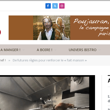
Facebook
X
Instagram
(Twitter)
A MANGER !
A BOIRE !
UNIVERS BISTRO
»
hef !
De futures règles pour renforcer le « fait maison »
L
d