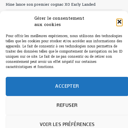
Hine lance son premier cognac XO Early Landed
Canicule : A quand le CHR à « l’heure espagnole » ?
Gérer le consentement
aux cookies
Le Bouchon
Sélection de rosés 2026
Pour offrir les meilleures expériences, nous utilisons des technologies
telles que les cookies pour stocker et/ou accéder aux informations des
appareils. Le fait de consentir à ces technologies nous permettra de
traiter des données telles que le comportement de navigation ou les ID
uniques sur ce site. Le fait de ne pas consentir ou de retirer son
consentement peut avoir un effet négatif sur certaines
L'abus d'alcool est dangereux pour la santé.
caractéristiques et fonctions.
Sachez consommer avec modération.
©paris-bistro 2026 Paris-bistro.com est une publication 100%
humain et 0% IA de Paris Bistro Editions - SARL de Presse -
ACCEPTER
mail: contact@paris-bistro.com
Informations légales et
RGPD
Annoncer sur Paris-bistro
REFUSER
VOIR LES PRÉFÉRENCES