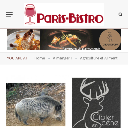
»
»
YOU ARE AT:
Home
A manger !
Agriculture et Alimentation