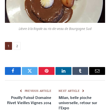
Lièvre à la Royale au ris-de-veau de Bourgogne Sud
1
2
Facebook
Twitter
Pinterest
LinkedIn
Tumblr
Email
PREVIOUS ARTICLE
NEXT ARTICLE
Pouilly Fuissé Domaine
Milan, belle pioche
Rivet Vieilles Vignes 2014
universelle, retour sur
l’Expo