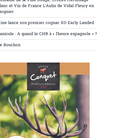
omaine de la Ville Rouge, Crozes Hermitage
lanc et Vin de France L’Aulin de Vidal-Fleury en
iognier
ine lance son premier cognac XO Early Landed
anicule : A quand le CHR à « l’heure espagnole » ?
e Bouchon