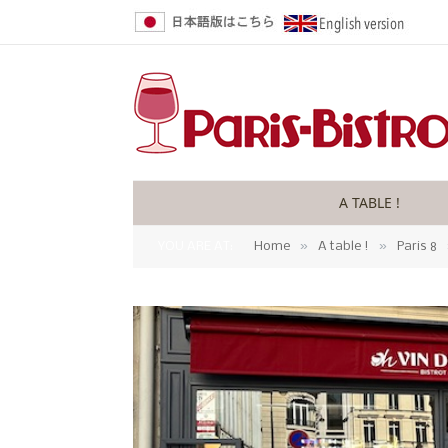
A TABLE !
»
»
YOU ARE AT:
Home
A table !
Paris 8