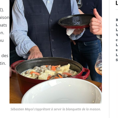
).
aison
R
bats
L
L
on.
V
ou
c
L
s
L
n des
S
tin.
Sébastien Mayol s’apprêtant à servir la blanquette de la maison.