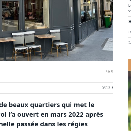
D
b
v
H
C
L
0
PARIS 8
 de beaux quartiers qui met le
yol l’a ouvert en mars 2022 après
elle passée dans les régies