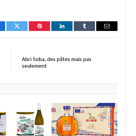
cebook
Twitter
Pinterest
LinkedIn
Tumblr
Email
E
NEXT ARTICLE
s
Abri Soba, des pâtes mais pas
seulement