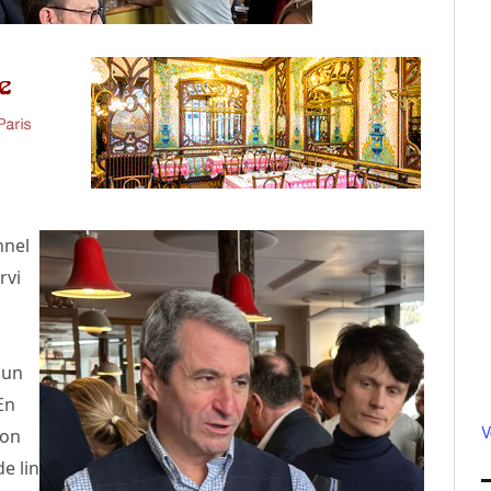
nnel
rvi
 un
En
V
hon
e lin