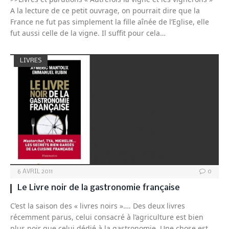
A la lecture de ce petit ouvrage, on pourrait dire que la
France ne fut pas simplement la fille aînée de l’Eglise, elle
fut aussi celle de la vigne. Il suffit pour cela…
LIVRES
6 AVRIL 2011
0
Le Livre noir de la gastronomie française
C’est la saison des « livres noirs »…. Des deux livres
récemment parus, celui consacré à l’agriculture est bien
plus noir que celui dédié à la gastronomie. Une chose est