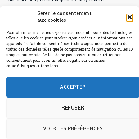
Hine lance son premier cognac XO Early Landed
Canicule : A quand le CHR à « l’heure espagnole » ?
Gérer le consentement
aux cookies
Le Bouchon
Pour offrir les meilleures expériences, nous utilisons des technologies
Sélection de rosés 2026
telles que les cookies pour stocker et/ou accéder aux informations des
appareils. Le fait de consentir à ces technologies nous permettra de
traiter des données telles que le comportement de navigation ou les ID
uniques sur ce site. Le fait de ne pas consentir ou de retirer son
consentement peut avoir un effet négatif sur certaines
L'abus d'alcool est dangereux pour la santé.
caractéristiques et fonctions.
Sachez consommer avec modération.
©paris-bistro 2026 Paris-bistro.com est une publication 100%
humain et 0% IA de Paris Bistro Editions - SARL de Presse -
ACCEPTER
mail: contact@paris-bistro.com
Informations légales et
RGPD
Annoncer sur Paris-bistro
REFUSER
VOIR LES PRÉFÉRENCES