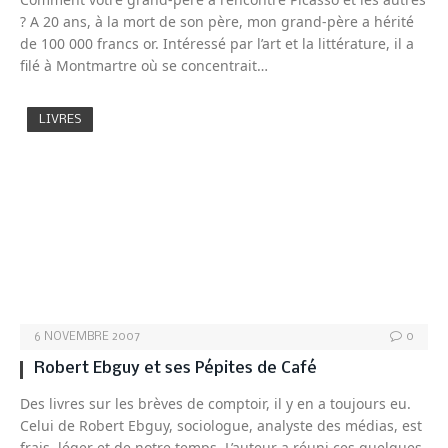
? A 20 ans, à la mort de son père, mon grand-père a hérité
de 100 000 francs or. Intéressé par l’art et la littérature, il a
filé à Montmartre où se concentrait…
LIVRES
6 NOVEMBRE 2007
0
Robert Ebguy et ses Pépites de Café
Des livres sur les brèves de comptoir, il y en a toujours eu.
Celui de Robert Ebguy, sociologue, analyste des médias, est
frais, léger et de notre temps. L’auteur a réuni ces quelques