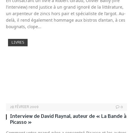
En consacrant un livre à Robert Giraud, Olivier Bailly (lire
l’interview) rend justice à un grand ignoré de la littérature,
un arpenteur de zincs hors pair et spécialiste de l’argot. Au-
delà, il rend également hommage aux bistros d’antan, à ces
bougnats, clope…
LIVRES
28 FÉVRIER 2009
0
Interview de David Raynal, auteur de « La Bande à
Picasso »
Comment votre grand-père a rencontré Picasso et les autres