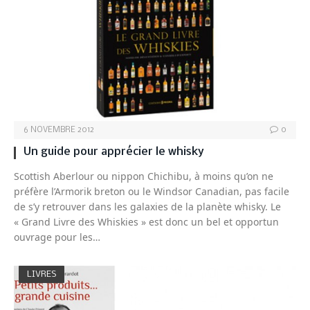
6 NOVEMBRE 2012
0
Un guide pour apprécier le whisky
Scottish Aberlour ou nippon Chichibu, à moins qu’on ne
préfère l’Armorik breton ou le Windsor Canadian, pas facile
de s’y retrouver dans les galaxies de la planète whisky. Le
« Grand Livre des Whiskies » est donc un bel et opportun
ouvrage pour les…
LIVRES