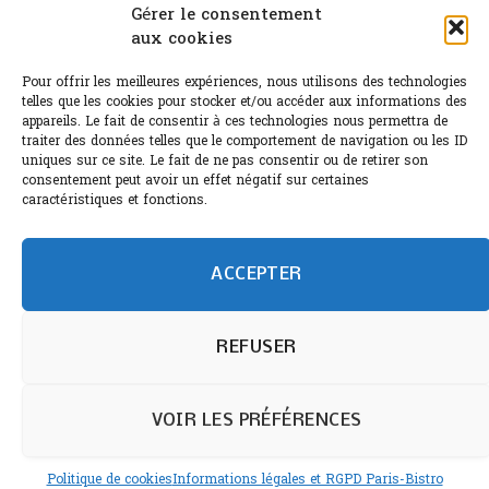
Canicule : A quand le CHR à « l’heure espagnole » ?
Gérer le consentement
aux cookies
Le Bouchon
Pour offrir les meilleures expériences, nous utilisons des technologies
Sélection de rosés 2026
telles que les cookies pour stocker et/ou accéder aux informations des
appareils. Le fait de consentir à ces technologies nous permettra de
traiter des données telles que le comportement de navigation ou les ID
uniques sur ce site. Le fait de ne pas consentir ou de retirer son
consentement peut avoir un effet négatif sur certaines
L'abus d'alcool est dangereux pour la santé.
caractéristiques et fonctions.
Sachez consommer avec modération.
©paris-bistro 2026 Paris-bistro.com est une publication 100%
humain et 0% IA de Paris Bistro Editions - SARL de Presse -
ACCEPTER
mail: contact@paris-bistro.com
Informations légales et
RGPD
Annoncer sur Paris-bistro
REFUSER
VOIR LES PRÉFÉRENCES
Politique de cookies
Informations légales et RGPD Paris-Bistro