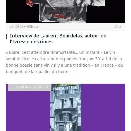
28 DÉCEMBRE 2011
0
Interview de Laurent Bourdelas, auteur de
l’Ivresse des rimes
« Boire, c’est atteindre l’immortalité… un instant.» Le vin
semble être le carburant des poètes français ? Y-a-t-il de la
bonne poésie sans vin ? Il y a une tradition – en France – du
banquet, de la ripaille, du boire…
ECRIVAINS ET CAFÉS