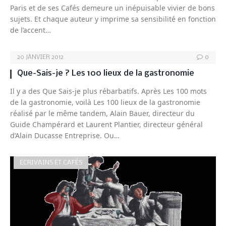
Paris et de ses Cafés demeure un inépuisable vivier de bons
sujets. Et chaque auteur y imprime sa sensibilité en fonction
de l’accent…
20 JANVIER 2012
0
Que-Sais-je ? Les 100 lieux de la gastronomie
Il y a des Que Sais-je plus rébarbatifs. Après Les 100 mots
de la gastronomie, voilà Les 100 lieux de la gastronomie
réalisé par le même tandem, Alain Bauer, directeur du
Guide Champérard et Laurent Plantier, directeur général
d’Alain Ducasse Entreprise. Ou…
ECRIVAINS ET CAFÉS