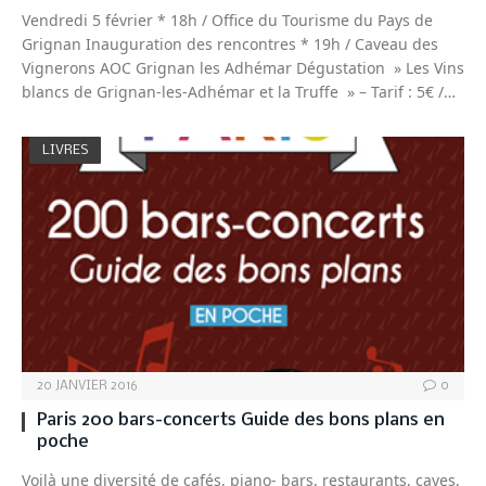
Vendredi 5 février * 18h / Office du Tourisme du Pays de
Grignan Inauguration des rencontres * 19h / Caveau des
Vignerons AOC Grignan les Adhémar Dégustation » Les Vins
blancs de Grignan-les-Adhémar et la Truffe » – Tarif : 5€ /…
LIVRES
20 JANVIER 2016
0
Paris 200 bars-concerts Guide des bons plans en
poche
Voilà une diversité de cafés, piano- bars, restaurants, caves,