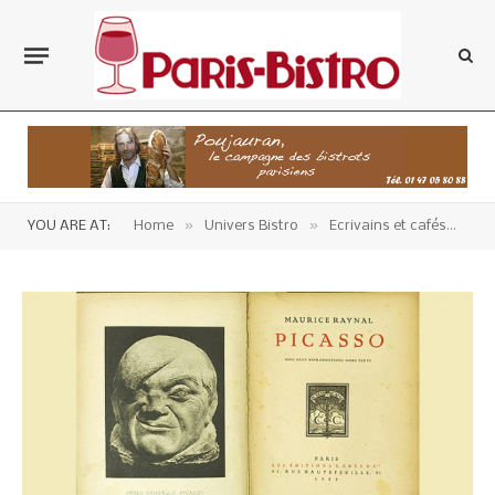
»
»
»
YOU ARE AT:
Home
Univers Bistro
Ecrivains et cafés
Li