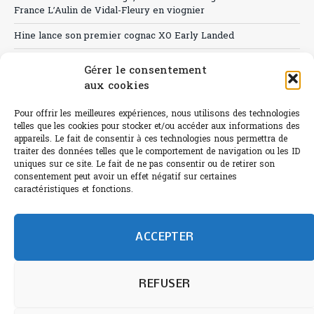
France L’Aulin de Vidal-Fleury en viognier
Hine lance son premier cognac XO Early Landed
Canicule : A quand le CHR à « l’heure espagnole » ?
Gérer le consentement
aux cookies
Le Bouchon
Sélection de rosés 2026
Pour offrir les meilleures expériences, nous utilisons des technologies
telles que les cookies pour stocker et/ou accéder aux informations des
appareils. Le fait de consentir à ces technologies nous permettra de
traiter des données telles que le comportement de navigation ou les ID
uniques sur ce site. Le fait de ne pas consentir ou de retirer son
consentement peut avoir un effet négatif sur certaines
L'abus d'alcool est dangereux pour la santé.
caractéristiques et fonctions.
Sachez consommer avec modération.
©paris-bistro 2026 Paris-bistro.com est une publication 100%
humain et 0% IA de Paris Bistro Editions - SARL de Presse -
ACCEPTER
mail: contact@paris-bistro.com
Informations légales et
RGPD
Annoncer sur Paris-bistro
REFUSER