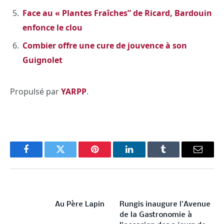
Face au « Plantes Fraîches” de Ricard, Bardouin
enfonce le clou
Combier offre une cure de jouvence à son
Guignolet
Propulsé par
YARPP
.
Facebook
Twitter
Pinterest
LinkedIn
Tumblr
Email
PREVIOUS ARTICLE
NEXT ARTICLE
Au Père Lapin
Rungis inaugure l’Avenue
de la Gastronomie à