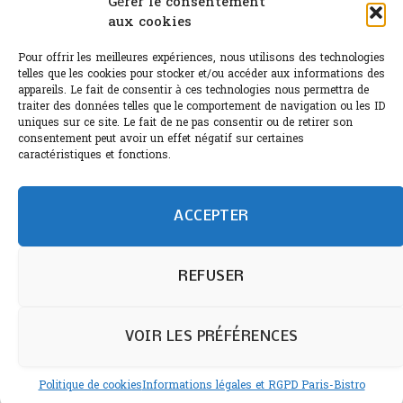
Gérer le consentement
aux cookies
Le Bouchon
Sélection de rosés 2026
Pour offrir les meilleures expériences, nous utilisons des technologies
telles que les cookies pour stocker et/ou accéder aux informations des
appareils. Le fait de consentir à ces technologies nous permettra de
traiter des données telles que le comportement de navigation ou les ID
uniques sur ce site. Le fait de ne pas consentir ou de retirer son
consentement peut avoir un effet négatif sur certaines
L'abus d'alcool est dangereux pour la santé.
caractéristiques et fonctions.
Sachez consommer avec modération.
©paris-bistro 2026 Paris-bistro.com est une publication 100%
humain et 0% IA de Paris Bistro Editions - SARL de Presse -
ACCEPTER
mail: contact@paris-bistro.com
Informations légales et
RGPD
Annoncer sur Paris-bistro
REFUSER
VOIR LES PRÉFÉRENCES
Politique de cookies
Informations légales et RGPD Paris-Bistro