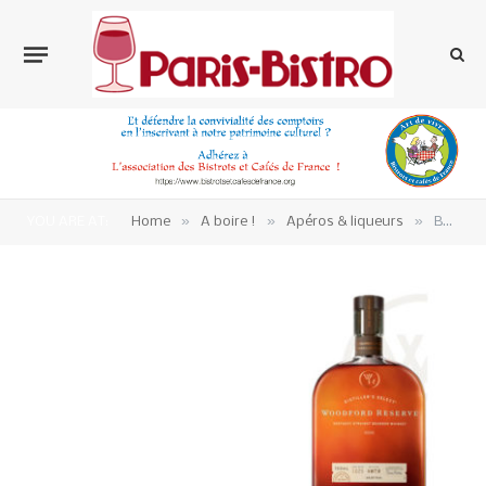
»
»
»
YOU ARE AT:
Home
A boire !
Apéros & liqueurs
Bourbon Woodford Reserve pour une Old Fashioned Week du 5 au 14 novembre