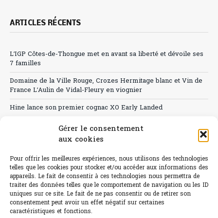
ARTICLES RÉCENTS
L’IGP Côtes-de-Thongue met en avant sa liberté et dévoile ses
7 familles
Domaine de la Ville Rouge, Crozes Hermitage blanc et Vin de
France L’Aulin de Vidal-Fleury en viognier
Hine lance son premier cognac XO Early Landed
Canicule : A quand le CHR à « l’heure espagnole » ?
Gérer le consentement
aux cookies
Le Bouchon
Pour offrir les meilleures expériences, nous utilisons des technologies
Sélection de rosés 2026
telles que les cookies pour stocker et/ou accéder aux informations des
appareils. Le fait de consentir à ces technologies nous permettra de
traiter des données telles que le comportement de navigation ou les ID
uniques sur ce site. Le fait de ne pas consentir ou de retirer son
consentement peut avoir un effet négatif sur certaines
L'abus d'alcool est dangereux pour la santé.
caractéristiques et fonctions.