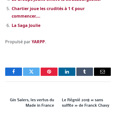
Chartier joue les crudités à 1 € pour
commencer….
La Saga Joulie
Propulsé par
YARPP
.
Facebook
Twitter
Pinterest
LinkedIn
Tumblr
Email
PREVIOUS ARTICLE
NEXT ARTICLE
Gin Salers, les vertus du
Le Régnié 2018 « sans
Made in France
sulfite » de Franck Chavy