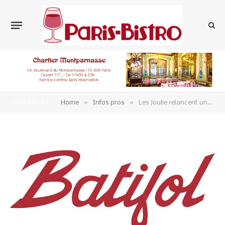
»
»
YOU ARE AT:
Home
Infos pros
Les Joulie relancent un «Batifol » Gare de l’Est