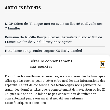
ARTICLES RÉCENTS
L’IGP Côtes-de-Thongue met en avant sa liberté et dévoile ses
7 familles
Domaine de la Ville Rouge, Crozes Hermitage blanc et Vin de
France L’Aulin de Vidal-Fleury en viognier
Hine lance son premier cognac XO Early Landed
Canicule : A quand le CHR à « l’heure espagnole » ?
Gérer le consentement
aux cookies
Le Bouchon
Pour offrir les meilleures expériences, nous utilisons des technologies
Sélection de rosés 2026
telles que les cookies pour stocker et/ou accéder aux informations des
appareils. Le fait de consentir à ces technologies nous permettra de
traiter des données telles que le comportement de navigation ou les ID
uniques sur ce site. Le fait de ne pas consentir ou de retirer son
consentement peut avoir un effet négatif sur certaines
L'abus d'alcool est dangereux pour la santé.
caractéristiques et fonctions.
Sachez consommer avec modération.