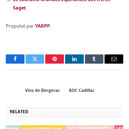
Saget
Propulsé par
YARPP
.
Facebook
Twitter
Pinterest
LinkedIn
Tumblr
Email
PREVIOUS ARTICLE
NEXT ARTICLE
Vins de Bergerac
AOC Cadillac
RELATED
POSTS