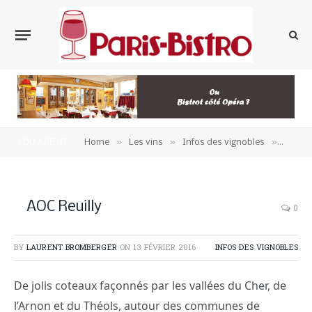
»
»
»
YOU ARE AT:
Home
Les vins
Infos des vignobles
AOC Re
AOC Reuilly
0
BY
LAURENT BROMBERGER
ON
13 FÉVRIER 2016
INFOS DES VIGNOBLES
De jolis coteaux façonnés par les vallées du Cher, de
l’Arnon et du Théols, autour des communes de