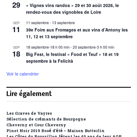
29
« Vignes vins randos » 29 et 30 août 2026, le
rendez-vous des vignobles de Loire
11 septembre
-
13 septembre
SEP
11
39e Foire aux Fromages et aux vins d’Antony les
11, 12 et 13 septembre
18 septembre-18 h 00 min
-
20 septembre-3 h 00 min
SEP
18
Big Fest, le festival « Food et Teuf » 18 et 19
septembre à la Felicità
Voir le calendrier
Lire également
Les Graves de Vayres
Sélection de crémants de Bourgogne
Cheverny et Cour Cheverny
Pinot Noir 2019 Rosé d’été – Maison Butterlin
Les Côtes du Roussillon fêtent les 40 ans de leur AOP