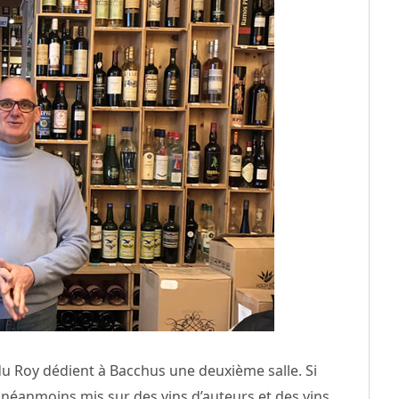
 du Roy dédient à Bacchus une deuxième salle. Si
t néanmoins mis sur des vins d’auteurs et des vins