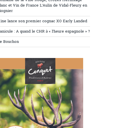
omaine de la Ville Rouge, Crozes Hermitage
lanc et Vin de France L’Aulin de Vidal-Fleury en
iognier
ine lance son premier cognac XO Early Landed
anicule : A quand le CHR à « l’heure espagnole » ?
e Bouchon