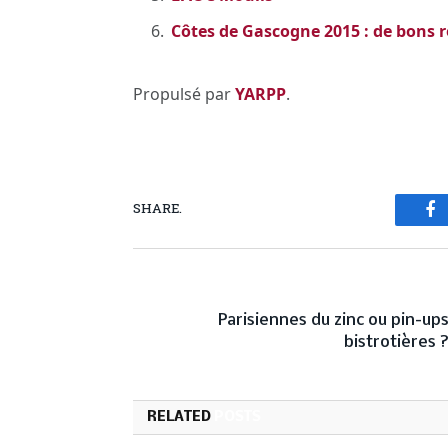
Côtes de Gascogne 2015 : de bons r
Propulsé par
YARPP
.
SHARE.
Fa
PREVIOUS ARTICL
Parisiennes du zinc ou pin-up
bistrotières 
RELATED
POSTS