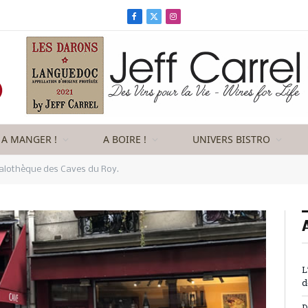
Facebook
X
Instagram
(Twitter)
A MANGER !
A BOIRE !
UNIVERS BISTRO
alothèque des Caves du Roy.
L
d