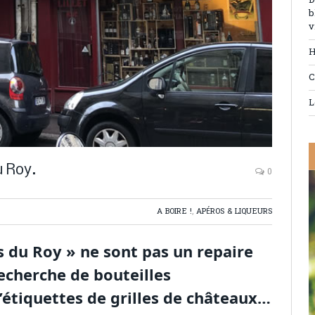
D
b
v
H
C
L
 Roy.
0
A BOIRE !
,
APÉROS & LIQUEURS
 du Roy » ne sont pas un repaire
echerche de bouteilles
’étiquettes de grilles de châteaux…