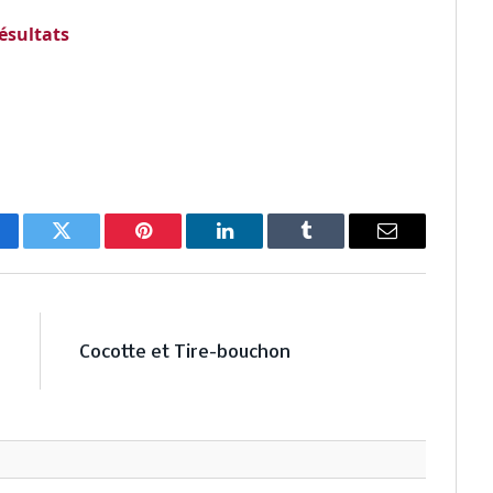
ésultats
cebook
Twitter
Pinterest
LinkedIn
Tumblr
Email
E
NEXT ARTICLE
s
Cocotte et Tire-bouchon
?