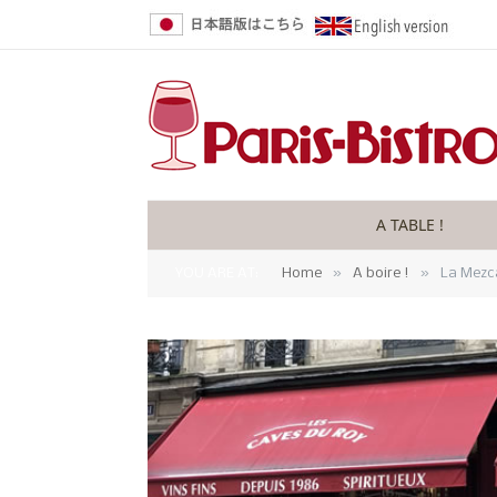
A TABLE !
»
»
YOU ARE AT:
Home
A boire !
La Mezc