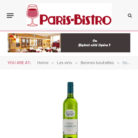
»
»
»
YOU ARE AT:
Home
Les vins
Bonnes bouteilles
Bergerac blanc sec – Château de la Jaubertie, Tradition blanc 2021