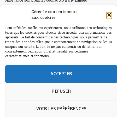
Hine lance son premier cognac XO Early Landed
Canicule : A quand le CHR à « l’heure espagnole » ?
Gérer le consentement
aux cookies
Le Bouchon
Pour offrir les meilleures expériences, nous utilisons des technologies
Sélection de rosés 2026
telles que les cookies pour stocker et/ou accéder aux informations des
appareils. Le fait de consentir à ces technologies nous permettra de
traiter des données telles que le comportement de navigation ou les ID
uniques sur ce site. Le fait de ne pas consentir ou de retirer son
consentement peut avoir un effet négatif sur certaines
L'abus d'alcool est dangereux pour la santé.
caractéristiques et fonctions.
Sachez consommer avec modération.
©paris-bistro 2026 Paris-bistro.com est une publication 100%
humain et 0% IA de Paris Bistro Editions - SARL de Presse -
ACCEPTER
mail: contact@paris-bistro.com
Informations légales et
RGPD
Annoncer sur Paris-bistro
REFUSER
VOIR LES PRÉFÉRENCES