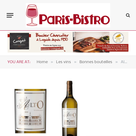
»
»
»
YOU ARE AT:
Home
Les vins
Bonnes bouteilles
Alto de Cantenac-Brown 2018