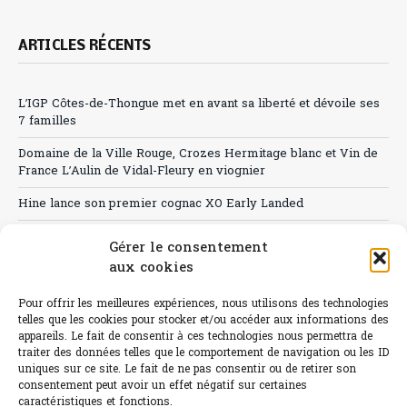
ARTICLES RÉCENTS
L’IGP Côtes-de-Thongue met en avant sa liberté et dévoile ses
7 familles
Domaine de la Ville Rouge, Crozes Hermitage blanc et Vin de
France L’Aulin de Vidal-Fleury en viognier
Hine lance son premier cognac XO Early Landed
Canicule : A quand le CHR à « l’heure espagnole » ?
Gérer le consentement
aux cookies
Le Bouchon
Sélection de rosés 2026
Pour offrir les meilleures expériences, nous utilisons des technologies
telles que les cookies pour stocker et/ou accéder aux informations des
appareils. Le fait de consentir à ces technologies nous permettra de
traiter des données telles que le comportement de navigation ou les ID
uniques sur ce site. Le fait de ne pas consentir ou de retirer son
consentement peut avoir un effet négatif sur certaines
L'abus d'alcool est dangereux pour la santé.
caractéristiques et fonctions.