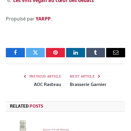
Les vins vegan au cœur des débats
Propulsé par
YARPP
.
Facebook
Twitter
Pinterest
LinkedIn
Tumblr
Email
PREVIOUS ARTICLE
NEXT ARTICLE
AOC Rasteau
Brasserie Garnier
RELATED
POSTS