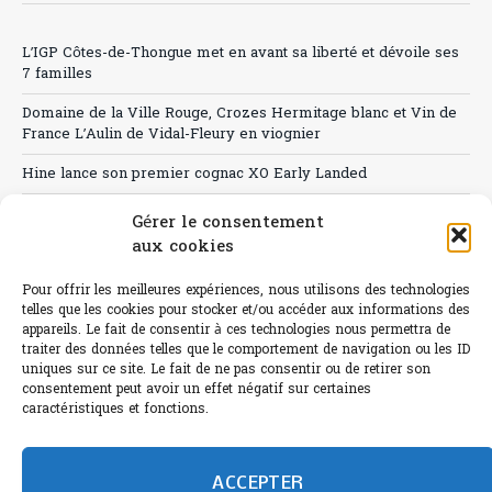
L’IGP Côtes-de-Thongue met en avant sa liberté et dévoile ses
7 familles
Domaine de la Ville Rouge, Crozes Hermitage blanc et Vin de
France L’Aulin de Vidal-Fleury en viognier
Hine lance son premier cognac XO Early Landed
Canicule : A quand le CHR à « l’heure espagnole » ?
Gérer le consentement
aux cookies
Le Bouchon
Pour offrir les meilleures expériences, nous utilisons des technologies
Sélection de rosés 2026
telles que les cookies pour stocker et/ou accéder aux informations des
appareils. Le fait de consentir à ces technologies nous permettra de
traiter des données telles que le comportement de navigation ou les ID
uniques sur ce site. Le fait de ne pas consentir ou de retirer son
consentement peut avoir un effet négatif sur certaines
L'abus d'alcool est dangereux pour la santé.
caractéristiques et fonctions.
Sachez consommer avec modération.
©paris-bistro 2026 Paris-bistro.com est une publication 100%
humain et 0% IA de Paris Bistro Editions - SARL de Presse -
ACCEPTER