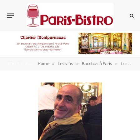
»
»
»
YOU ARE AT:
Home
Les vins
Bacchus à Paris
Les Editos Bachiques de Jean Lapoujade