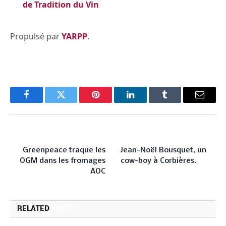
de Tradition du Vin
Propulsé par
YARPP
.
Facebook
Twitter
Pinterest
LinkedIn
Tumblr
Email
PREVIOUS ARTICLE
NEXT ARTICLE
Greenpeace traque les
Jean-Noël Bousquet, un
OGM dans les fromages
cow-boy à Corbières.
AOC
RELATED
POSTS