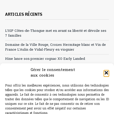
ARTICLES RÉCENTS
L’IGP Côtes-de-Thongue met en avant sa liberté et dévoile ses
7 familles
Domaine de la Ville Rouge, Crozes Hermitage blanc et Vin de
France L’Aulin de Vidal-Fleury en viognier
Hine lance son premier cognac XO Early Landed
Canicule : A quand le CHR à « l’heure espagnole » ?
Gérer le consentement
aux cookies
Le Bouchon
Pour offrir les meilleures expériences, nous utilisons des technologies
Sélection de rosés 2026
telles que les cookies pour stocker et/ou accéder aux informations des
appareils. Le fait de consentir à ces technologies nous permettra de
traiter des données telles que le comportement de navigation ou les ID
uniques sur ce site. Le fait de ne pas consentir ou de retirer son
consentement peut avoir un effet négatif sur certaines
L'abus d'alcool est dangereux pour la santé.
caractéristiques et fonctions.