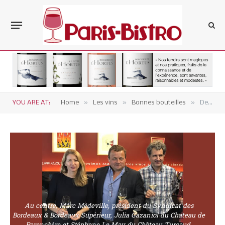
»
»
»
YOU ARE AT:
Home
Les vins
Bonnes bouteilles
De talentueux bordeaux
Au centre, Marc Médeville, président du Syndicat des
Bordeaux & Bordeaux Supérieur, Julia Gazaniol du Chateau de