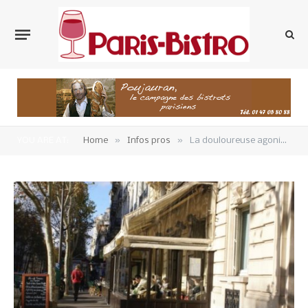
»
»
YOU ARE AT:
Home
Infos pros
La douloureuse agonie des terrasses chauffées