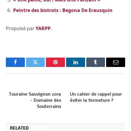
Peintre des bistrots : Begona De Erausquin
Propulsé par
YARPP
.
Facebook
Twitter
Pinterest
LinkedIn
Tumblr
Email
PREVIOUS ARTICLE
NEXT ARTICLE
Touraine Sauvignon 2019
Un cahier de rappel pour
– Domaine des
éviter la fermeture ?
Souterrains
RELATED
POSTS