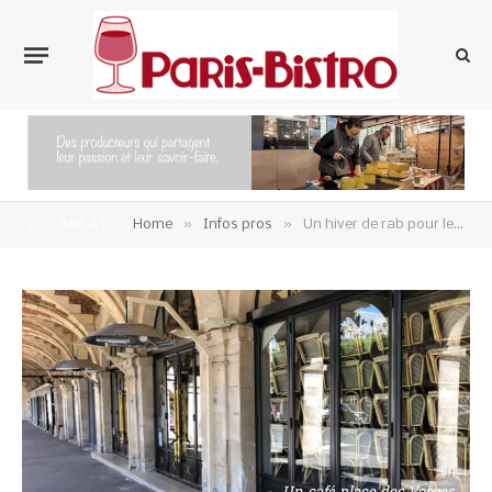
»
»
YOU ARE AT:
Home
Infos pros
Un hiver de rab pour les terrasses chauffées