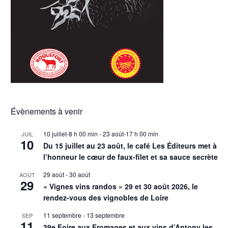
Évènements à venir
10 juillet-8 h 00 min
-
23 août-17 h 00 min
JUIL
10
Du 15 juillet au 23 août, le café Les Éditeurs met à
l’honneur le cœur de faux-filet et sa sauce secrète
29 août
-
30 août
AOÛT
29
« Vignes vins randos » 29 et 30 août 2026, le
rendez-vous des vignobles de Loire
11 septembre
-
13 septembre
SEP
11
39e Foire aux Fromages et aux vins d’Antony les