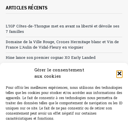
ARTICLES RÉCENTS
L’IGP Côtes-de-Thongue met en avant sa liberté et dévoile ses
7 familles
Domaine de la Ville Rouge, Crozes Hermitage blanc et Vin de
France L’Aulin de Vidal-Fleury en viognier
Hine lance son premier cognac XO Early Landed
Canicule : A quand le CHR à « l’heure espagnole » ?
Gérer le consentement
aux cookies
Le Bouchon
Pour offrir les meilleures expériences, nous utilisons des technologies
Sélection de rosés 2026
telles que les cookies pour stocker et/ou accéder aux informations des
appareils. Le fait de consentir à ces technologies nous permettra de
traiter des données telles que le comportement de navigation ou les ID
uniques sur ce site. Le fait de ne pas consentir ou de retirer son
consentement peut avoir un effet négatif sur certaines
L'abus d'alcool est dangereux pour la santé.
caractéristiques et fonctions.
Sachez consommer avec modération.