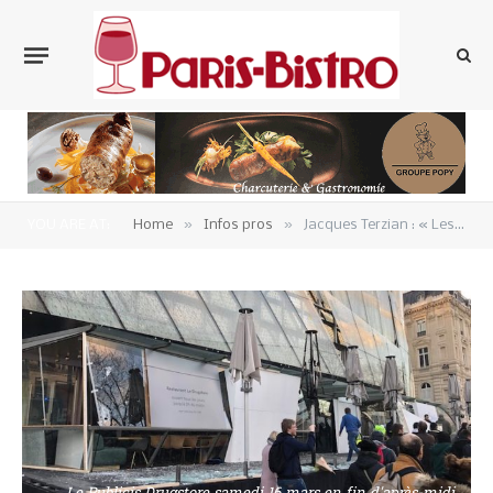
»
»
YOU ARE AT:
Home
Infos pros
Jacques Terzian : « Les manifestations sur les Champs-Elysées ne doivent plus se produire.»