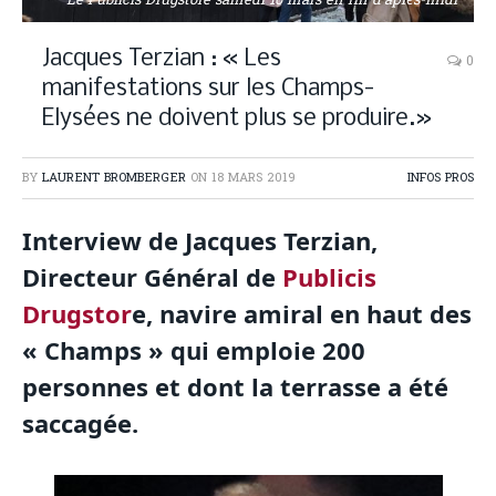
Le Publicis Drugstore samedi 16 mars en fin d'après-midi
Jacques Terzian : « Les
0
manifestations sur les Champs-
Elysées ne doivent plus se produire.»
BY
LAURENT BROMBERGER
ON
18 MARS 2019
INFOS PROS
Interview de Jacques Terzian,
Directeur Général de
Publicis
Drugstor
e, navire amiral en haut des
« Champs » qui emploie 200
personnes et dont la terrasse a été
saccagée.