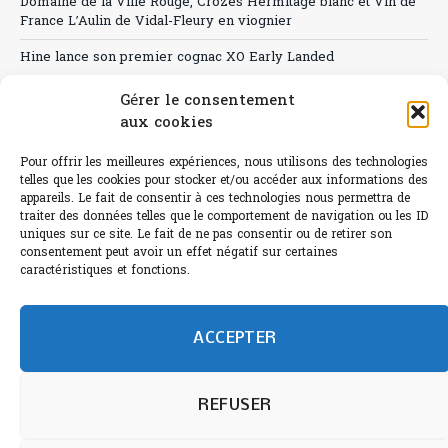
Domaine de la Ville Rouge, Crozes Hermitage blanc et Vin de
France L’Aulin de Vidal-Fleury en viognier
Hine lance son premier cognac XO Early Landed
Canicule : A quand le CHR à « l’heure espagnole » ?
Gérer le consentement
aux cookies
Le Bouchon
Pour offrir les meilleures expériences, nous utilisons des technologies
Sélection de rosés 2026
telles que les cookies pour stocker et/ou accéder aux informations des
appareils. Le fait de consentir à ces technologies nous permettra de
traiter des données telles que le comportement de navigation ou les ID
uniques sur ce site. Le fait de ne pas consentir ou de retirer son
consentement peut avoir un effet négatif sur certaines
L'abus d'alcool est dangereux pour la santé.
caractéristiques et fonctions.
Sachez consommer avec modération.
©paris-bistro 2026 Paris-bistro.com est une publication 100%
humain et 0% IA de Paris Bistro Editions - SARL de Presse -
ACCEPTER
mail: contact@paris-bistro.com
Informations légales et
RGPD
Annoncer sur Paris-bistro
REFUSER