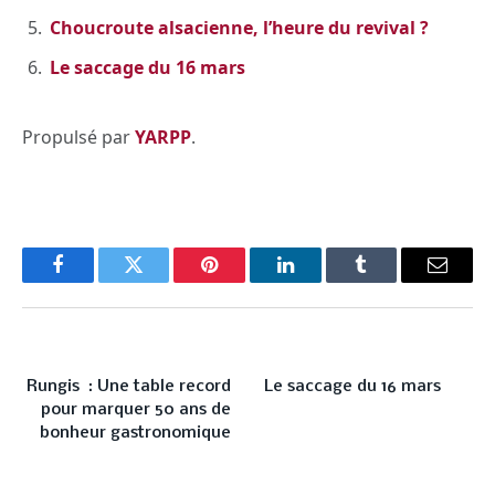
Choucroute alsacienne, l’heure du revival ?
Le saccage du 16 mars
Propulsé par
YARPP
.
Facebook
Twitter
Pinterest
LinkedIn
Tumblr
Email
PREVIOUS ARTICLE
NEXT ARTICLE
Rungis : Une table record
Le saccage du 16 mars
pour marquer 50 ans de
bonheur gastronomique