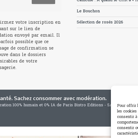
Canicule : A quand le CHR à « l
Le Bouchon
irmez votre inscription en
Sélection de rosés 2026
uant sur le lien de
dation envoyé par email. Il
parfois possible que ce
age de confirmation se
ouve dans le dossiers
sirables de votre
agerie.
 santé. Sachez consommer avec modération.
ication 100% humain et 0% IA de Paris Bistro Editions - SARL de Press
Pour offrir
les cookies
consentir à
comportemen
consentir o
caractéristi