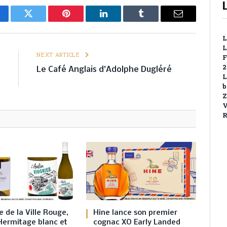
cebook
Twitter
Pinterest
LinkedIn
Tumblr
Email
L
L
E
NEXT ARTICLE
F
2
a
Le Café Anglais d’Adolphe Dugléré
L
!
b
Z
V
R
 de la Ville Rouge,
Hine lance son premier
Hermitage blanc et
cognac XO Early Landed