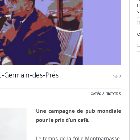
D
b
v
H
C
L
int-Germain-des-Prés
0
CAFÉS & HISTOIRE
Une campagne de pub mondiale
pour le prix d’un café.
Le temps de la folie Montparnasse,