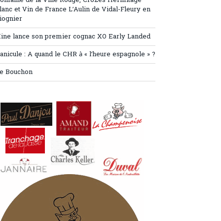
omaine de la Ville Rouge, Crozes Hermitage
lanc et Vin de France L’Aulin de Vidal-Fleury en
iognier
ine lance son premier cognac XO Early Landed
anicule : A quand le CHR à « l’heure espagnole » ?
e Bouchon