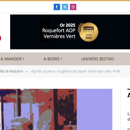
Facebook
X
Instagram
(Twitter)
A MANGER !
A BOIRE !
UNIVERS BISTRO
»
fés & Histoire
Après-Guerre : la gloire de Saint-Germain-des-Prés
L
d