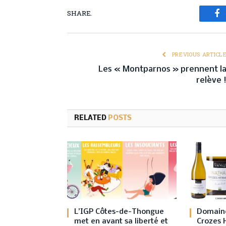
SHARE.
Fa
PREVIOUS ARTICL
Les « Montparnos » prennent l
relève 
RELATED
POSTS
L’IGP Côtes-de-Thongue
Domaine
met en avant sa liberté et
Crozes 