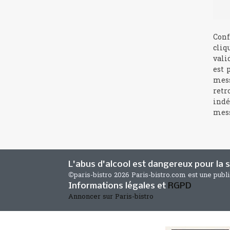
Conf
cliq
vali
est 
mess
retr
indé
mess
L'abus d'alcool est dangereux pour la
©paris-bistro 2026 Paris-bistro.com est une publ
Informations légales et
RGPD
Annoncer sur Paris-bistro