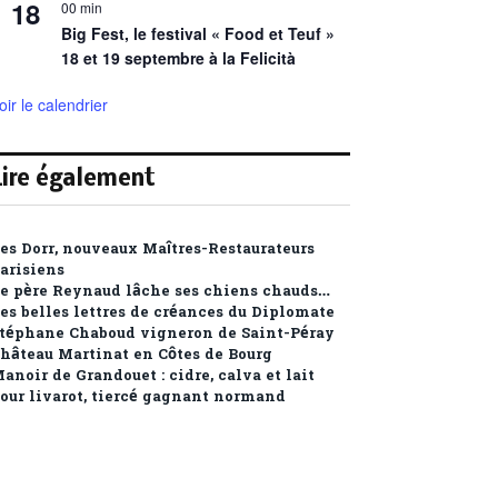
18
00 min
Big Fest, le festival « Food et Teuf »
18 et 19 septembre à la Felicità
oir le calendrier
Lire également
es Dorr, nouveaux Maîtres-Restaurateurs
arisiens
e père Reynaud lâche ses chiens chauds…
es belles lettres de créances du Diplomate
téphane Chaboud vigneron de Saint-Péray
hâteau Martinat en Côtes de Bourg
anoir de Grandouet : cidre, calva et lait
our livarot, tiercé gagnant normand