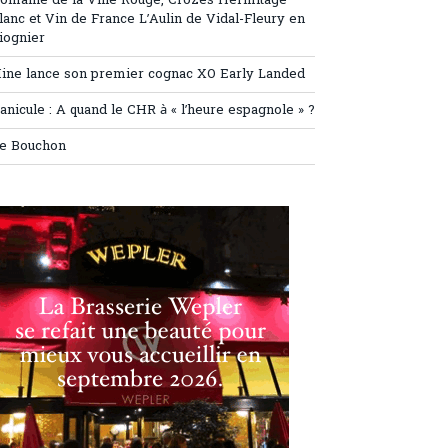
omaine de la Ville Rouge, Crozes Hermitage
lanc et Vin de France L’Aulin de Vidal-Fleury en
iognier
ine lance son premier cognac XO Early Landed
anicule : A quand le CHR à « l’heure espagnole » ?
e Bouchon