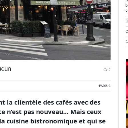
D
b
v
H
C
L
udun
0
PARIS 9
t la clientèle des cafés avec des
ce n’est pas nouveau… Mais ceux
la cuisine bistronomique et qui se