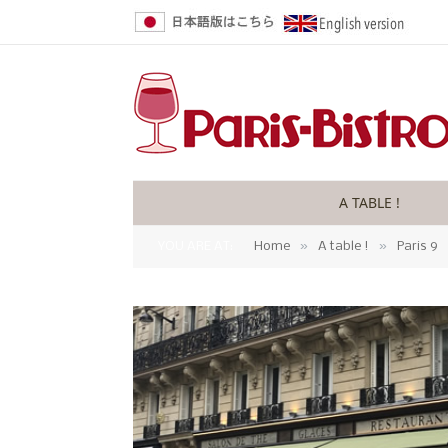
A TABLE !
»
»
YOU ARE AT:
Home
A table !
Paris 9