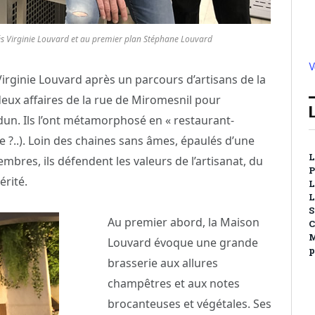
tés Virginie Louvard et au premier plan Stéphane Louvard
V
Virginie Louvard après un parcours d’artisans de la
deux affaires de la rue de Miromesnil pour
dun. Ils l’ont métamorphosé en « restaurant-
 ?..). Loin des chaines sans âmes, épaulés d’une
L
bres, ils défendent les valeurs de l’artisanat, du
P
érité.
L
L
S
Au premier abord, la Maison
C
M
Louvard évoque une grande
p
brasserie aux allures
champêtres et aux notes
brocanteuses et végétales. Ses