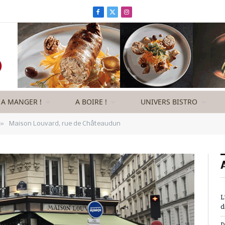
Facebook
X
Instagram
(Twitter)
A MANGER !
A BOIRE !
UNIVERS BISTRO
»
Maison Louvard, rue de Châteaudun
L
d