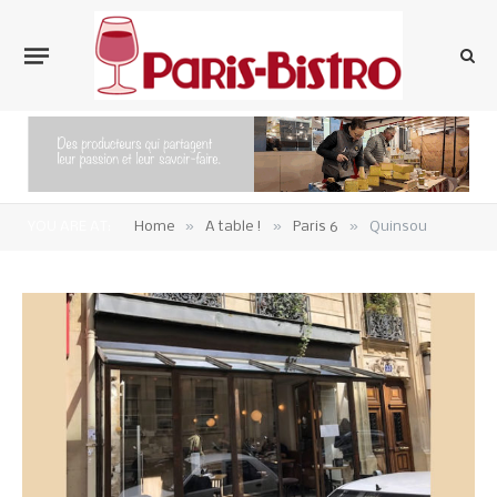
»
»
»
YOU ARE AT:
Home
A table !
Paris 6
Quinsou