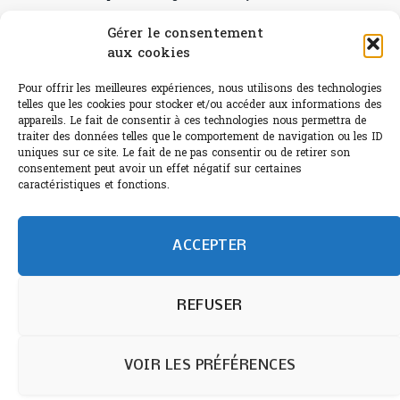
Canicule : A quand le CHR à « l’heure espagnole » ?
Gérer le consentement
aux cookies
Le Bouchon
Pour offrir les meilleures expériences, nous utilisons des technologies
Sélection de rosés 2026
telles que les cookies pour stocker et/ou accéder aux informations des
appareils. Le fait de consentir à ces technologies nous permettra de
traiter des données telles que le comportement de navigation ou les ID
uniques sur ce site. Le fait de ne pas consentir ou de retirer son
consentement peut avoir un effet négatif sur certaines
L'abus d'alcool est dangereux pour la santé.
caractéristiques et fonctions.
Sachez consommer avec modération.
©paris-bistro 2026 Paris-bistro.com est une publication 100%
humain et 0% IA de Paris Bistro Editions - SARL de Presse -
ACCEPTER
mail: contact@paris-bistro.com
Informations légales et
RGPD
Annoncer sur Paris-bistro
REFUSER
VOIR LES PRÉFÉRENCES