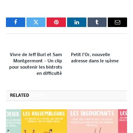
Facebook
Twitter
Pinterest
LinkedIn
Tumblr
Email
PREVIOUS ARTICLE
NEXT ARTICLE
Vivre de Jeff Burl et Sam
Petit l’Or, nouvelle
Montgermont – Un clip
adresse dans le 16ème
pour soutenir les bistrots
en difficulté
RELATED
POSTS