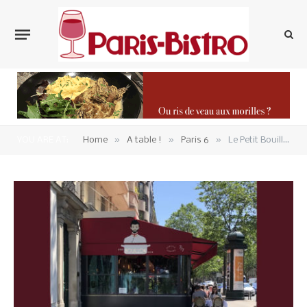
»
»
»
YOU ARE AT:
Home
A table !
Paris 6
Le Petit Bouillon Vavin