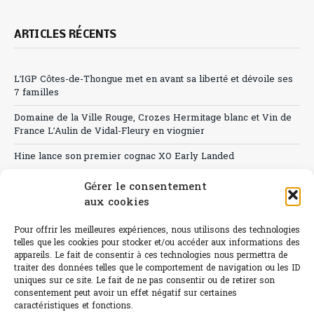
ARTICLES RÉCENTS
L’IGP Côtes-de-Thongue met en avant sa liberté et dévoile ses
7 familles
Domaine de la Ville Rouge, Crozes Hermitage blanc et Vin de
France L’Aulin de Vidal-Fleury en viognier
Hine lance son premier cognac XO Early Landed
Canicule : A quand le CHR à « l’heure espagnole » ?
Gérer le consentement
aux cookies
Le Bouchon
Pour offrir les meilleures expériences, nous utilisons des technologies
Sélection de rosés 2026
telles que les cookies pour stocker et/ou accéder aux informations des
appareils. Le fait de consentir à ces technologies nous permettra de
traiter des données telles que le comportement de navigation ou les ID
uniques sur ce site. Le fait de ne pas consentir ou de retirer son
consentement peut avoir un effet négatif sur certaines
L'abus d'alcool est dangereux pour la santé.
caractéristiques et fonctions.