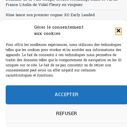
France L’Aulin de Vidal-Fleury en viognier
Hine lance son premier cognac XO Early Landed
Canicule : A quand le CHR à « l’heure espagnole » ?
Gérer le consentement
aux cookies
Le Bouchon
Pour offrir les meilleures expériences, nous utilisons des technologies
Sélection de rosés 2026
telles que les cookies pour stocker et/ou accéder aux informations des
appareils. Le fait de consentir à ces technologies nous permettra de
traiter des données telles que le comportement de navigation ou les ID
uniques sur ce site. Le fait de ne pas consentir ou de retirer son
consentement peut avoir un effet négatif sur certaines
L'abus d'alcool est dangereux pour la santé.
caractéristiques et fonctions.
Sachez consommer avec modération.
©paris-bistro 2026 Paris-bistro.com est une publication 100%
humain et 0% IA de Paris Bistro Editions - SARL de Presse -
ACCEPTER
mail: contact@paris-bistro.com
Informations légales et
RGPD
Annoncer sur Paris-bistro
REFUSER