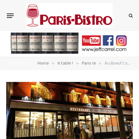
»
»
»
YOU ARE AT:
Home
A table !
Paris 19
Au Boeuf Couronné