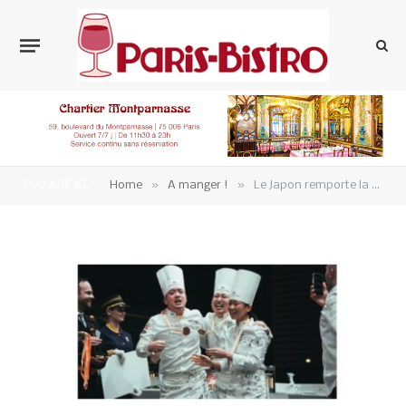
»
»
YOU ARE AT:
Home
A manger !
Le Japon remporte la Coupe du monde de la pâtisserie 2023 devant la France et l’Italie sont respectivement 2ème et 3ème