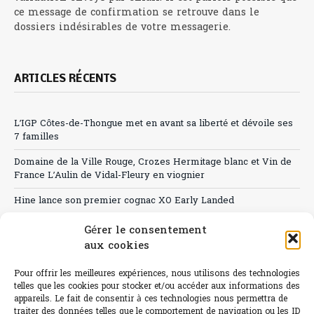
ce message de confirmation se retrouve dans le
dossiers indésirables de votre messagerie.
ARTICLES RÉCENTS
L’IGP Côtes-de-Thongue met en avant sa liberté et dévoile ses
7 familles
Domaine de la Ville Rouge, Crozes Hermitage blanc et Vin de
France L’Aulin de Vidal-Fleury en viognier
Hine lance son premier cognac XO Early Landed
Canicule : A quand le CHR à « l’heure espagnole » ?
Gérer le consentement
aux cookies
Le Bouchon
Pour offrir les meilleures expériences, nous utilisons des technologies
Sélection de rosés 2026
telles que les cookies pour stocker et/ou accéder aux informations des
appareils. Le fait de consentir à ces technologies nous permettra de
traiter des données telles que le comportement de navigation ou les ID