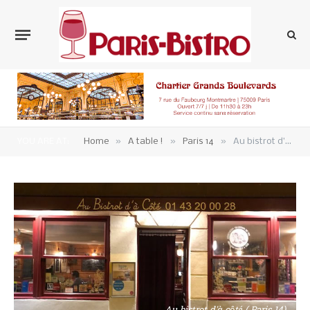
»
»
»
YOU ARE AT:
Home
A table !
Paris 14
Au bistrot d’à côté