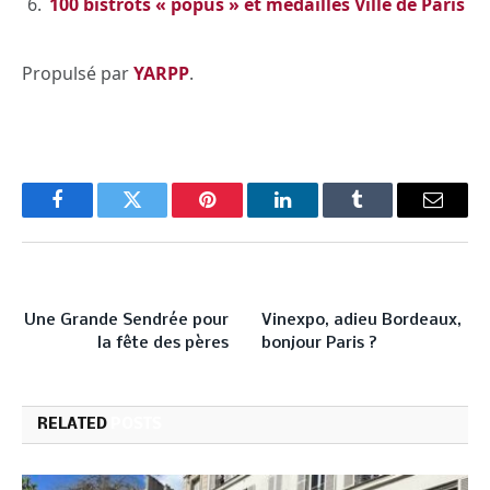
100 bistrots « popus » et médaillés Ville de Paris
Propulsé par
YARPP
.
Facebook
Twitter
Pinterest
LinkedIn
Tumblr
Email
PREVIOUS ARTICLE
NEXT ARTICLE
Une Grande Sendrée pour
Vinexpo, adieu Bordeaux,
la fête des pères
bonjour Paris ?
RELATED
POSTS