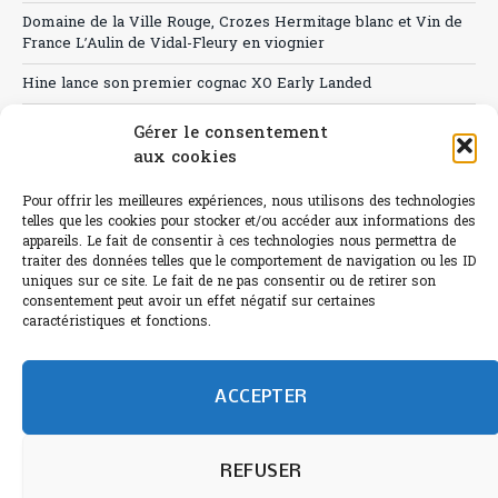
Domaine de la Ville Rouge, Crozes Hermitage blanc et Vin de
France L’Aulin de Vidal-Fleury en viognier
Hine lance son premier cognac XO Early Landed
Canicule : A quand le CHR à « l’heure espagnole » ?
Gérer le consentement
aux cookies
Le Bouchon
Pour offrir les meilleures expériences, nous utilisons des technologies
Sélection de rosés 2026
telles que les cookies pour stocker et/ou accéder aux informations des
appareils. Le fait de consentir à ces technologies nous permettra de
traiter des données telles que le comportement de navigation ou les ID
uniques sur ce site. Le fait de ne pas consentir ou de retirer son
consentement peut avoir un effet négatif sur certaines
L'abus d'alcool est dangereux pour la santé.
caractéristiques et fonctions.
Sachez consommer avec modération.
©paris-bistro 2026 Paris-bistro.com est une publication 100%
humain et 0% IA de Paris Bistro Editions - SARL de Presse -
ACCEPTER
mail: contact@paris-bistro.com
Informations légales et
RGPD
Annoncer sur Paris-bistro
REFUSER