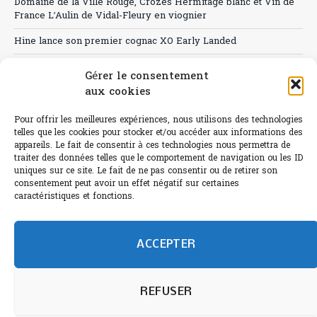
Domaine de la Ville Rouge, Crozes Hermitage blanc et Vin de
France L’Aulin de Vidal-Fleury en viognier
Hine lance son premier cognac XO Early Landed
Canicule : A quand le CHR à « l’heure espagnole » ?
Gérer le consentement
aux cookies
Le Bouchon
Sélection de rosés 2026
Pour offrir les meilleures expériences, nous utilisons des technologies
telles que les cookies pour stocker et/ou accéder aux informations des
appareils. Le fait de consentir à ces technologies nous permettra de
traiter des données telles que le comportement de navigation ou les ID
uniques sur ce site. Le fait de ne pas consentir ou de retirer son
consentement peut avoir un effet négatif sur certaines
L'abus d'alcool est dangereux pour la santé.
caractéristiques et fonctions.
Sachez consommer avec modération.
©paris-bistro 2026 Paris-bistro.com est une publication 100%
humain et 0% IA de Paris Bistro Editions - SARL de Presse -
ACCEPTER
mail: contact@paris-bistro.com
Informations légales et
RGPD
Annoncer sur Paris-bistro
REFUSER