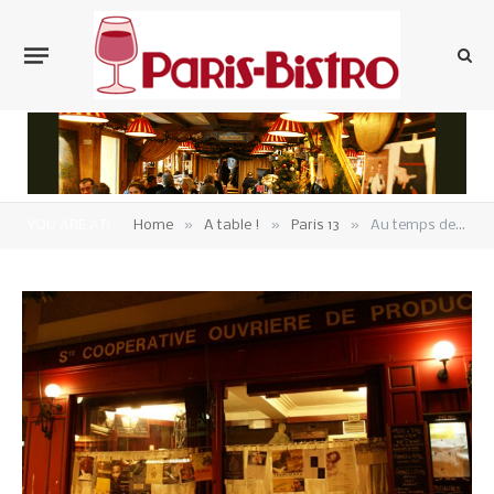
»
»
»
YOU ARE AT:
Home
A table !
Paris 13
Au temps des cerises